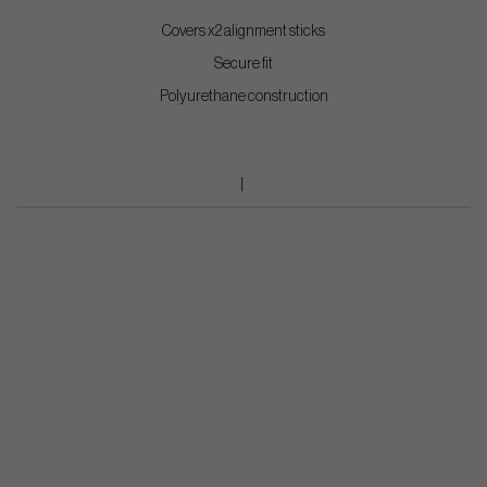
Covers x2 alignment sticks
Secure fit
Polyurethane construction