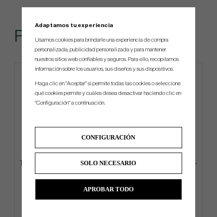
Adaptamos tu experiencia
Popular
Usamos cookies para brindarle una experiencia de compra
personalizada, publicidad personalizada y para mantener
nuestros sitios web confiables y seguros. Para ello, recopilamos
información sobre los usuarios, sus diseños y sus dispositivos.
Haga clic en "Aceptar" si permite todas las cookies o seleccione
qué cookies permite y cuáles desea desactivar haciendo clic en
"Configuración" a continuación.
CONFIGURACIÓN
SOLO NECESARIO
Titleist PRO V1x High Numbers
Odyssey Square 2 Square TRI-
- White
HOT - Jailbird
APROBAR TODO
€54
€531
€58
€585
Info
Compra
Info
Compra