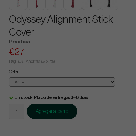
Odyssey Alignment Stick
Cover
Práctica
€27
Reg.
€36
. Ahorras
€9
(
25
%)
Color
En stock. Plazo de entrega: 3–6 días
Agregar al carro