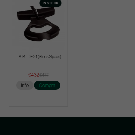
IN STOCK
L.A.B - DF 2.1 (Stock Specs)
€432
€477
Info
Compra