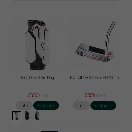
Ping DLX - Cart Bag
Evnroll Neo Classic ER2 Satin
€333
€359
€414
€486
Info
Compra
Info
Compra