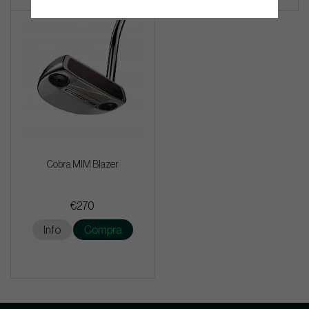
Cobra MIM Blazer
€270
Info
Compra