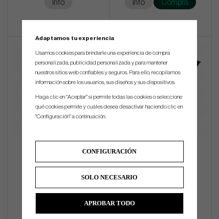
Info
Info
Compra
Adaptamos tu experiencia
New!
Usamos cookies para brindarle una experiencia de compra
personalizada, publicidad personalizada y para mantener
nuestros sitios web confiables y seguros. Para ello, recopilamos
información sobre los usuarios, sus diseños y sus dispositivos.
Haga clic en "Aceptar" si permite todas las cookies o seleccione
qué cookies permite y cuáles desea desactivar haciendo clic en
"Configuración" a continuación.
Mileseey - GenePro G1
Cobra Core - Umbrella
CONFIGURACIÓN
€522
€63
SOLO NECESARIO
Info
Compra
Info
Compra
APROBAR TODO