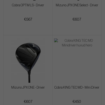
Cobra OPTM LS - Driver
Mizuno JPX ONE Select - Driver
€567
€607
Mizuno JPX ONE - Driver
Cobra KING TEC MD - Mini Driver
€607
€450