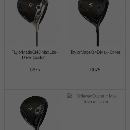
TaylorMade Qi4D Max Lite -
TaylorMade Qi4D Max - Driver
Driver (custom)
€675
€675