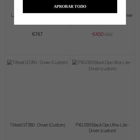
APROBAR TODO
LA Golf - FACE ID: 12-11 - Driver
TaylorMade R7 Quad Mini - Driver
(custom)
€747
€450
€531
Titleist GT280 - Driver (Custom)
PXG 0311 Black Ops Ultra-Lite -
Driver (custom)