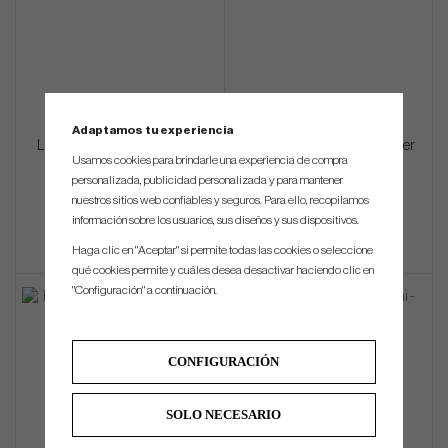
Adaptamos tu experiencia
LA Golf - FACE ID: 9-9 - Driver
LA Golf - FACE ID: 10-10 - Driver
Usamos cookies para brindarle una experiencia de compra
(custom)
(custom)
personalizada, publicidad personalizada y para mantener
nuestros sitios web confiables y seguros. Para ello, recopilamos
€747
€747
información sobre los usuarios, sus diseños y sus dispositivos.
Haga clic en "Aceptar" si permite todas las cookies o seleccione
qué cookies permite y cuáles desea desactivar haciendo clic en
"Configuración" a continuación.
CONFIGURACIÓN
SOLO NECESARIO