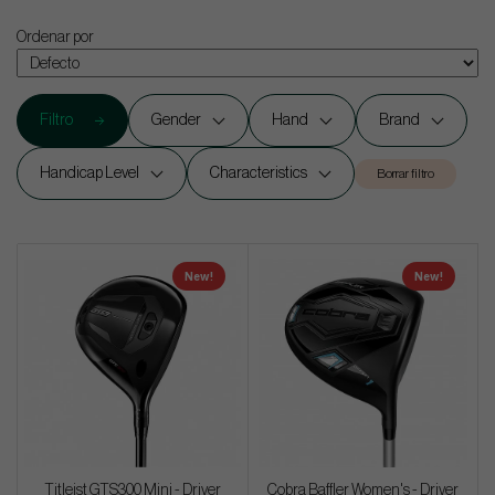
Ordenar por
Filtro
Gender
Hand
Brand
Handicap Level
Characteristics
Borrar filtro
New!
New!
Titleist GTS300 Mini - Driver
Cobra Baffler Women's - Driver