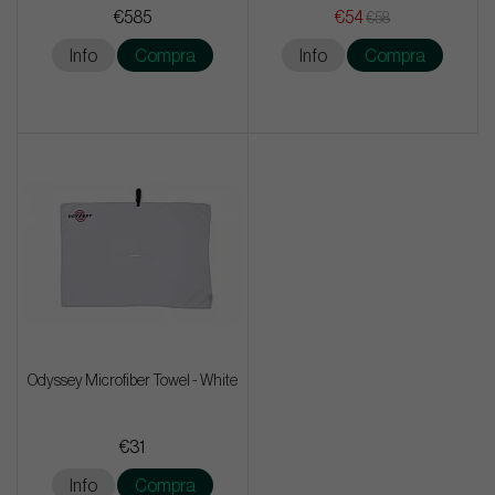
€585
€54
€58
Info
Compra
Info
Compra
Odyssey Microfiber Towel - White
€31
Info
Compra