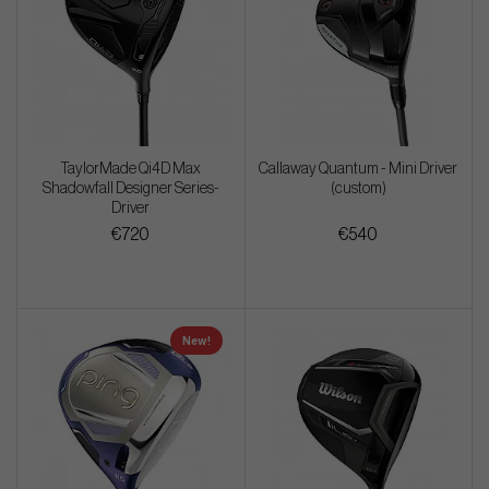
TaylorMade Qi4D Max
Callaway Quantum - Mini Driver
Shadowfall Designer Series-
(custom)
Driver
€720
€540
New!