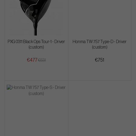
PXG 0311 Black Ops Tour-1 - Driver
Honma TW 757 Type-D - Driver
(custom)
(custom)
€477
€751
€531