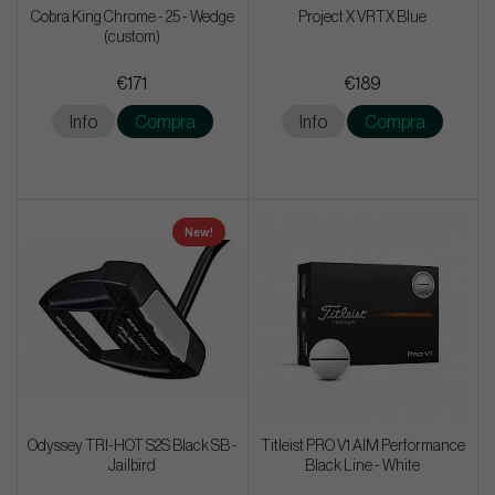
Cobra King Chrome - 25 - Wedge
Project X VRTX Blue
(custom)
€171
€189
Info
Compra
Info
Compra
New!
Odyssey TRI-HOT S2S Black SB -
Titleist PRO V1 AIM Performance
Jailbird
Black Line - White