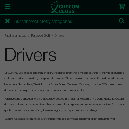
Página principal
Palos de Golf
Drivers
Drivers
En CustomClubs, puedes personalizar tu driver eligiendo libremente el modelo de varilla, el grip y la longitud de la
varilla para optimizar tu swing y tu experiencia de juego. Ofrecemos una amplia selección de drivers de marcas
líderes como TaylorMade, Titleist, Mizuno, Cobra, Srixon, Cleveland, Callaway, Honma & PXG, con opciones
de personalización que rara vez se encuentran en tiendas convencionales.
Para ayudarte a encontrar el driver adecuado, puedes filtrar fácilmente según tu nivel de hándicap, trayectoria
de la bola, spin y otras características clave. Al personalizar tu palo según tus necesidades, obtendrás un driver
que te ofrecerá mayor precisión, golpes más largos y una mejor comodidad en el juego.
Explora nuestra selección y crea tu driver personalizado hoy mismo para llevar tu golf al siguiente nivel.