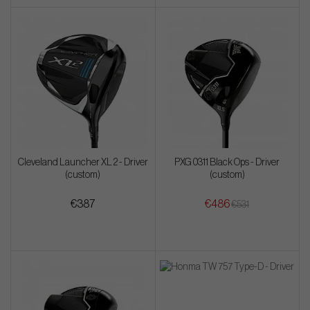
Cleveland Launcher XL 2 - Driver
PXG 0311 Black Ops - Driver
(custom)
(custom)
€387
€486
€531