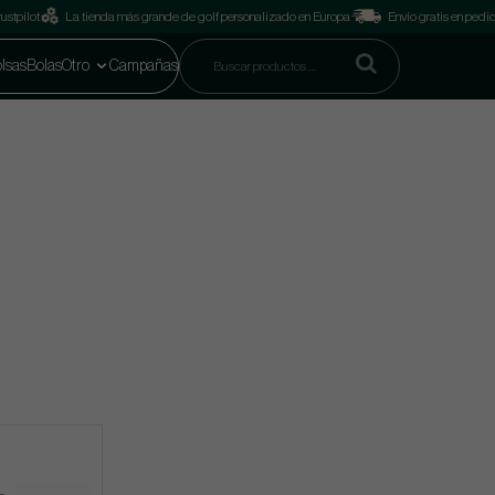
ustpilot
La tienda más grande de golf personalizado en Europa
Envío gratis en pedi
lsas
Bolas
Otro
Campañas