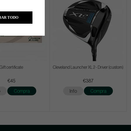
BAR TODO
Gift certificate
Cleveland Launcher XL 2 - Driver (custom)
€45
€387
o
Compra
Info
Compra