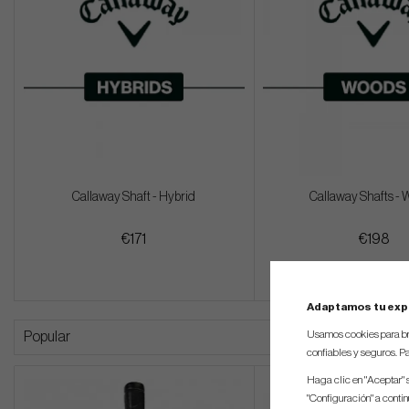
Callaway Shaft - Hybrid
Callaway Shafts -
€171
€198
Adaptamos tu exp
Usamos cookies para br
Popular
confiables y seguros. Pa
Haga clic en "Aceptar" 
"Configuración" a conti