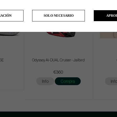
RACIÓN
SOLO NECESARIO
APRO
LSE
Odyssey Ai-DUAL Cruiser - Jailbird
€360
Info
Compra
Inf