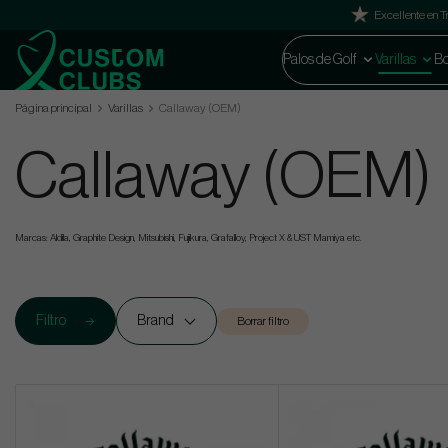
Excellente en Tr
Palos de Golf
Varillas
Bo
Página principal
Varillas
Callaway (OEM)
Callaway (OEM)
Marcas: Aldila, Graphite Design, Mitsubishi, Fujikura, Grafalloy, Project X & UST Mamiya etc.
Filtro
Brand
Borrar filtro