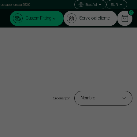
dos superiores a 250€
Español
EUR
0
Custom Fitting
Servicio al cliente
Nombre
Ordenar por