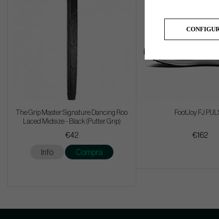
CONFIGU
The Grip Master Signature Dancing Roo
FootJoy FJ PU
Laced Midsize - Black (Putter Grip)
€42
€162
Info
Compra