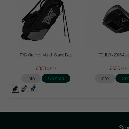
PXG Xtreme Hybrid - Stand Bag
TOULON 2025 Alca
€333
€630
€449
€68
Info
Compra
Info
Co
Síg