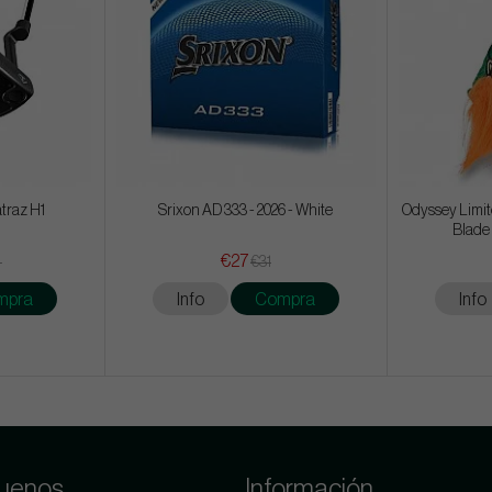
traz H1
Srixon AD 333 - 2026 - White
Odyssey Limite
Blade
€27
4
€31
mpra
Info
Compra
Info
uenos
Información