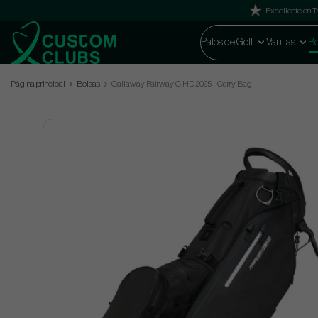
Excellente en Tr
Palos de Golf
Varillas
Bo
Página principal
Bolsas
Callaway Fairway C HD 2025 - Carry Bag