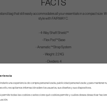
FACTS
stand bag that still easily accommodates all your essentials in a compact size. Wh
style with FAIRWAY C.
- 4-Way Shaft Shield™
- Flex Pod™ Base
- Anamatic™ Strap System
- Weight: 2.2 KG
- Dividers: 4
- Pockets: 9
eriencia
indarle una experiencia de compra personalizada, publicidad personalizada y para mantener nu
ra ello, recopilamos información sobre los usuarios, sus diseños y sus dispositivos.
si permite todas las cookies o seleccione qué cookies permite y cuáles desea desactivar hacien
nuación.