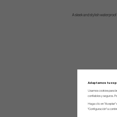
A sleek and stylish waterproof 
Adaptamos tu exp
Usamos cookies para br
confiables y seguros. Pa
Haga clic en "Aceptar" 
"Configuración" a conti