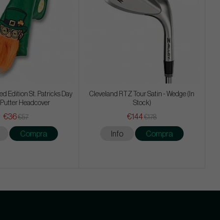
d Edition St. Patricks Day
Cleveland RTZ Tour Satin - Wedge (In
 Putter Headcover
Stock)
€36
€144
€57
€178
Compra
Info
Compra