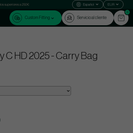
dos superiores a 250€
Español
EUR
0
Custom Fitting
Servicio al cliente
y C HD 2025 - Carry Bag