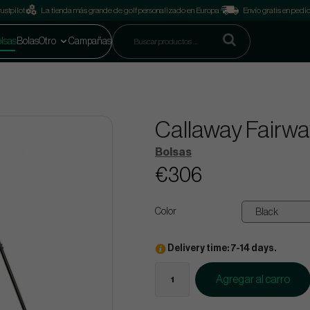
ustpilot
La tienda más grande de golf personalizado en Europa
Envío gratis en pedi
lsas
Bolas
Otro
Campañas
Callaway Fairwa
Bolsas
€306
Color
Delivery time: 7-14 days.
Agregar al carro