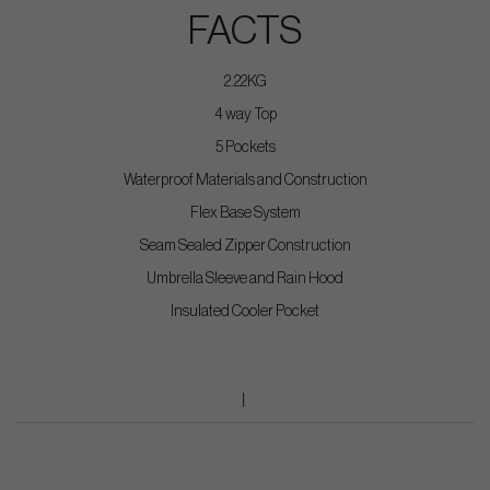
FACTS
2.22KG
4 way Top
5 Pockets
Waterproof Materials and Construction
Flex Base System
Seam Sealed Zipper Construction
Umbrella Sleeve and Rain Hood
Insulated Cooler Pocket