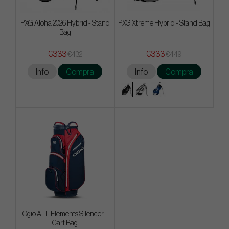
PXG Aloha 2026 Hybrid - Stand
PXG Xtreme Hybrid - Stand Bag
Bag
€333
€333
€432
€449
Info
Compra
Info
Compra
Ogio ALL Elements Silencer -
Cart Bag