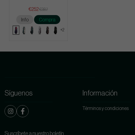
€252
€387
Info
Compra
+2
Síguenos
Información
Términos y condiciones
Suscríbete a nuestro boletín