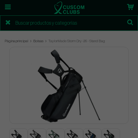
Página principal
Bolsas
TaylorMade Storm Dry -26 - Stand Bag