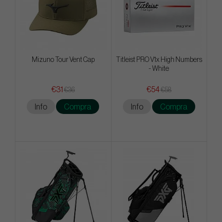
Mizuno Tour Vent Cap
Titleist PRO V1x High Numbers
- White
€31
€54
€36
€58
Info
Compra
Info
Compra