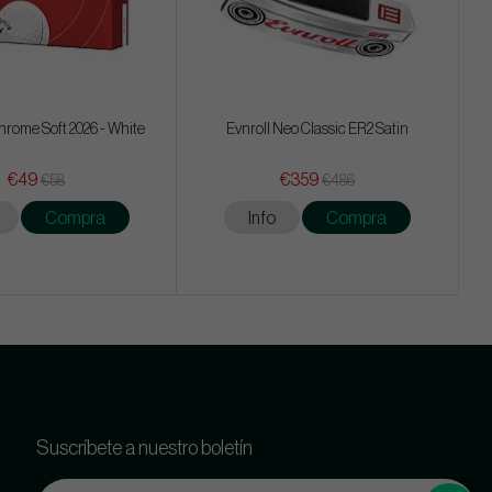
rome Soft 2026 - White
Evnroll Neo Classic ER2 Satin
€49
€359
€58
€486
Compra
Info
Compra
Suscríbete a nuestro boletín