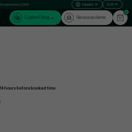
dos superiores a 250€
Español
EUR
0
Custom Fitting
Servicio al cliente
24 hours before booked time