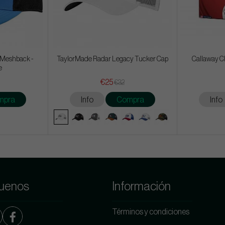
 Meshback -
TaylorMade Radar Legacy Tucker Cap
Callaway Ch
e
€25
€32
mpra
Info
Compra
Info
uenos
Información
Términos y condiciones