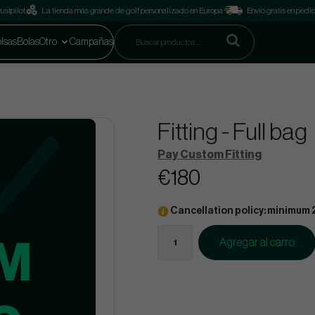
ustpilot
La tienda más grande de golf personalizado en Europa
Envío gratis en pedi
lsas
Bolas
Otro
Campañas
Fitting - Full bag
Pay Custom Fitting
€180
Cancellation policy: minimum 
Agregar al carro