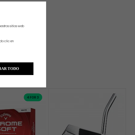
estros sitios web
do clic en
BAR TODO
4 FOR 3