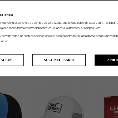
eriencia
indarle una experiencia de compra personalizada, publicidad personalizada y para mantener nu
ra ello, recopilamos información sobre los usuarios, sus diseños y sus dispositivos.
si permite todas las cookies o seleccione qué cookies permite y cuáles desea desactivar hacien
nuación.
RACIÓN
SOLO NECESARIO
APRO