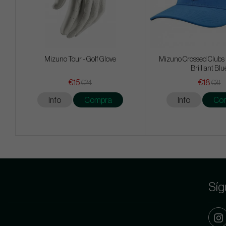
Mizuno Tour - Golf Glove
Mizuno Crossed Clubs
Brilliant Blu
€15
€18
€24
€31
Info
Compra
Info
Co
Síg