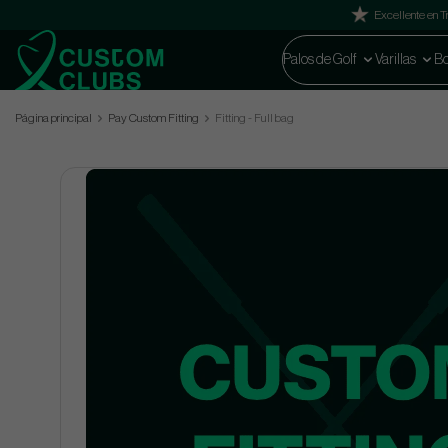
Excellente en Tr
Palos de Golf
Varillas
Bo
Página principal
Pay Custom Fitting
Fitting - Full bag