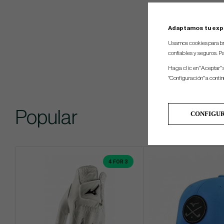
Adaptamos tu exp
Usamos cookies para br
confiables y seguros. Pa
Haga clic en "Aceptar" 
"Configuración" a conti
Popular
CONFIGU
4 FOR 3