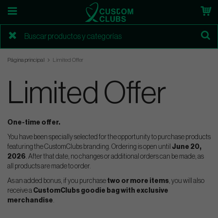
Página principal
Limited Offer
Limited Offer
One-time offer.
You have been specially selected for the opportunity to purchase products
featuring the CustomClubs branding. Ordering is open until
June 20,
2026
. After that date, no changes or additional orders can be made, as
all products are made to order.
As an added bonus, if you purchase
two or more items
, you will also
receive a
CustomClubs goodie bag with exclusive
merchandise
.