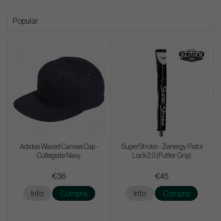
Popular
Adidas Waxed Canvas Cap -
SuperStroke - Zenergy Pistol
Collegiate Navy
Lock 2.0 (Putter Grip)
€36
€45
Info
Compra
Info
Compra