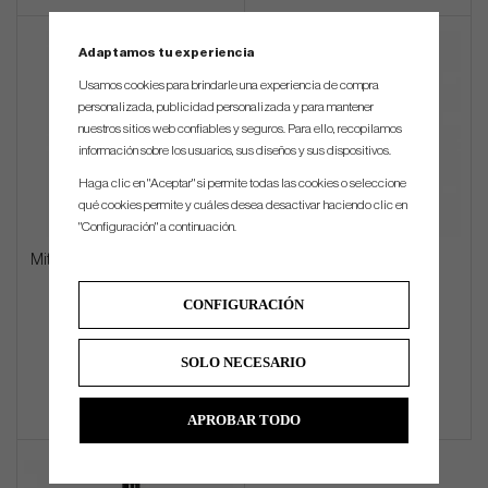
Adaptamos tu experiencia
Usamos cookies para brindarle una experiencia de compra
personalizada, publicidad personalizada y para mantener
nuestros sitios web confiables y seguros. Para ello, recopilamos
información sobre los usuarios, sus diseños y sus dispositivos.
Haga clic en "Aceptar" si permite todas las cookies o seleccione
qué cookies permite y cuáles desea desactivar haciendo clic en
"Configuración" a continuación.
Mitsubishi New Tensei AV White
Evnroll ER5 Black
CONFIGURACIÓN
€279
€544
SOLO NECESARIO
Info
Compra
Info
Compra
APROBAR TODO