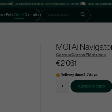
ustpilot
La tienda más grande de golf personalizado en Europa
Envío gratis en pedi
lsas
Bolas
Otro
Campañas
MGI Ai Navigat
Carros/Carros Eléctricos
€2 061
Delivery time: 4-7days.
Agregar al carro