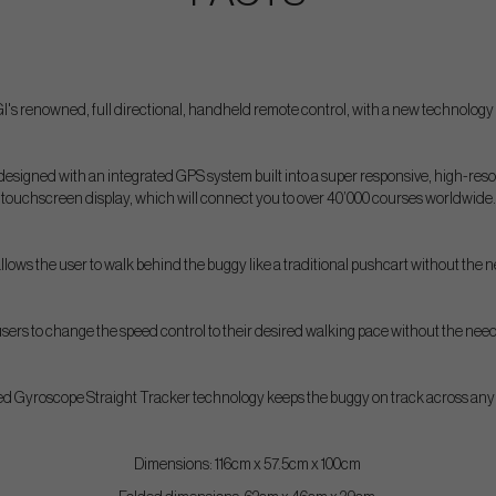
I's renowned, full directional, handheld remote control, with a new technology
esigned with an integrated GPS system built into a super responsive, high-resolu
touchscreen display, which will connect you to over 40’000 courses worldwide.
ows the user to walk behind the buggy like a traditional pushcart without the ne
ers to change the speed control to their desired walking pace without the need
d Gyroscope Straight Tracker technology keeps the buggy on track across any 
Dimensions: 116cm x 57.5cm x 100cm