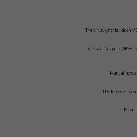
The Ai Navigator builds on MG
The new Ai Navigator GPS+ is d
Manual mode all
The Topbox allows us
Patente