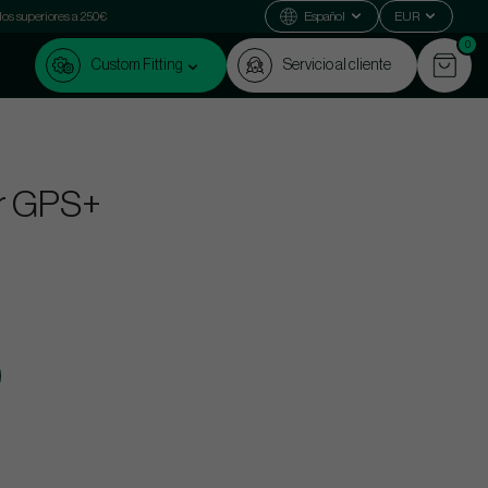
dos superiores a 250€
Español
EUR
0
Custom Fitting
Servicio al cliente
or GPS+