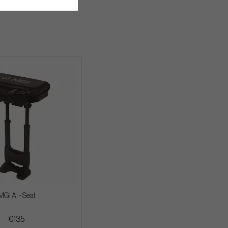
MGI Ai - Seat
€135