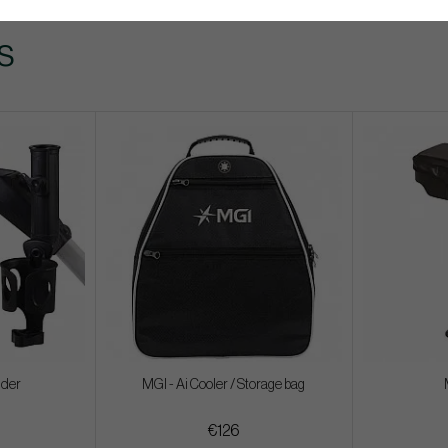
s
lder
MGI - Ai Cooler / Storage bag
€126