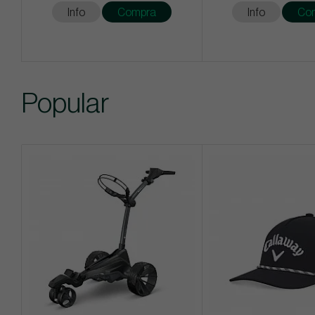
Info
Compra
Info
Co
Popular