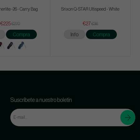
erlite -26 - Carry Bag
Srixon Q-STAR Ultispeed - White
€225
€27
€270
€36
Compra
Info
Compra
Suscríbete a nuestro boletín