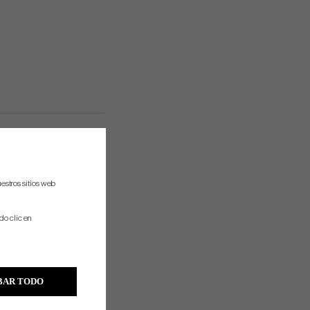
estros sitios web
do clic en
BAR TODO