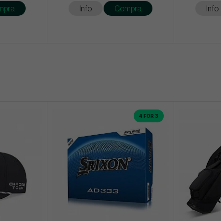
mpra
Info
Compra
Info
4 FOR 3