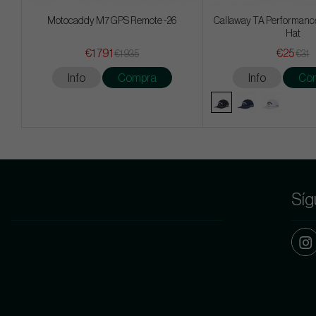
Motocaddy M7 GPS Remote -26
Callaway TA Performance
Hat
€1 791
€25
€1 935
€31
Info
Compra
Info
Co
Síg