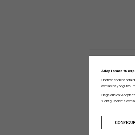
Adaptamos tu exp
Usamos cookies para br
confiables y seguros. Pa
Haga clic en "Aceptar" 
"Configuración" a conti
CONFIGU