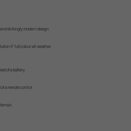
 and strikingly modern design.
tion 4” full colour all-weather
ed of a battery.
 of a remote control.
terrain.