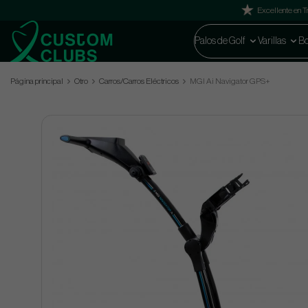
Excellente en Tr
Palos de Golf
Varillas
Bo
Página principal
Otro
Carros/Carros Eléctricos
MGI Ai Navigator GPS+