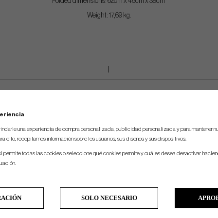
Folded dimensions: 62cm x 46cm x 39cm
Weight: 17,69 kg.
eriencia
indarle una experiencia de compra personalizada, publicidad personalizada y para mantener nu
ra ello, recopilamos información sobre los usuarios, sus diseños y sus dispositivos.
si permite todas las cookies o seleccione qué cookies permite y cuáles desea desactivar hacien
nuación.
RACIÓN
SOLO NECESARIO
APRO