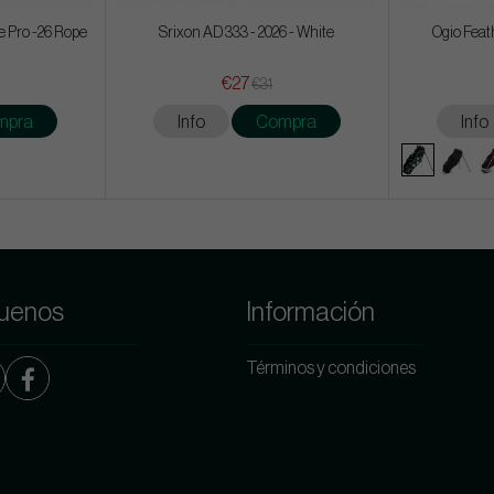
 Pro -26 Rope
Srixon AD 333 - 2026 - White
Ogio Feath
€27
€31
mpra
Info
Compra
Info
uenos
Información
Términos y condiciones