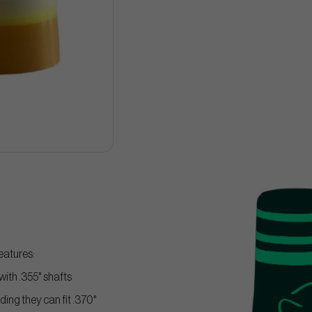
eatures:
 with .355" shafts
ding they can fit .370"