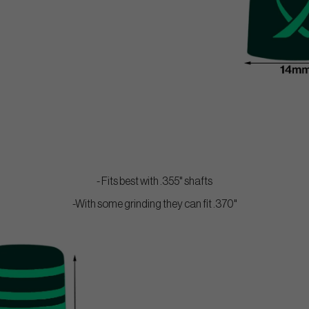
- Fits best with .355" shafts
-With some grinding they can fit .370"