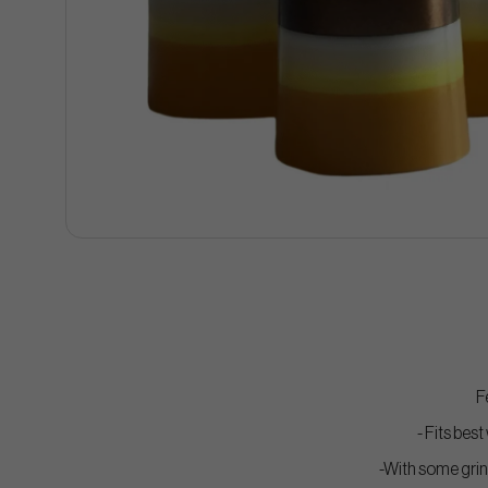
F
- Fits best
-With some grin