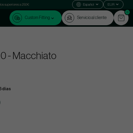
dos superiores a 250€
Español
EUR
0
Custom Fitting
Servicio al cliente
 10 - Macchiato
6 días