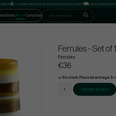
ustpilot
La tienda más grande de golf personalizado en Europa
Envío gratis en pedi
lsas
Bolas
Otro
Campañas
Ferrules - Set of
Ferrules
€36
En stock. Plazo de entrega: 3–
Agregar al carro