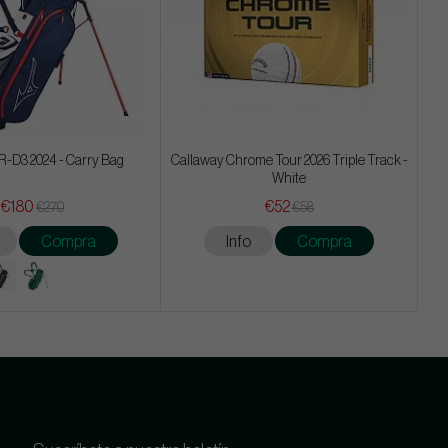
-D3 2024 - Carry Bag
Callaway Chrome Tour 2026 Triple Track -
White
€180
€52
€270
€58
Compra
Info
Compra