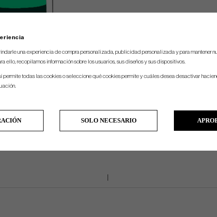
eriencia
indarle una experiencia de compra personalizada, publicidad personalizada y para mantener nu
ra ello, recopilamos información sobre los usuarios, sus diseños y sus dispositivos.
si permite todas las cookies o seleccione qué cookies permite y cuáles desea desactivar hacien
nuación.
RACIÓN
SOLO NECESARIO
APRO