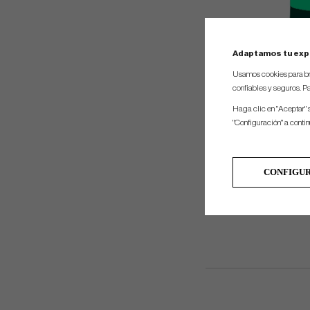
Adaptamos tu exp
Usamos cookies para br
confiables y seguros. Pa
Haga clic en "Aceptar" 
"Configuración" a conti
CONFIGU