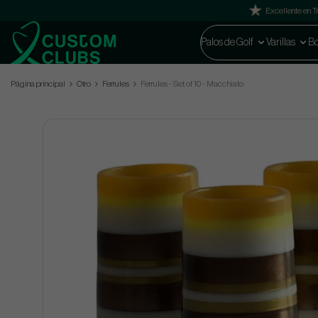
Excellente en Tr
Palos de Golf
Varillas
Bo
Página principal
Otro
Ferrules
Ferrules - Set of 10 - Macchiato