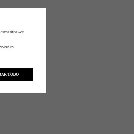
estros sitios web
do clic en
BAR TODO