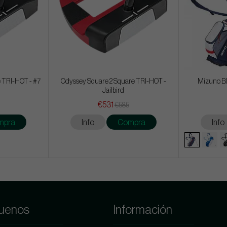
 TRI-HOT - #7
Odyssey Square 2 Square TRI-HOT -
Mizuno BR
Jailbird
€531
€585
mpra
Info
Compra
Info
uenos
Información