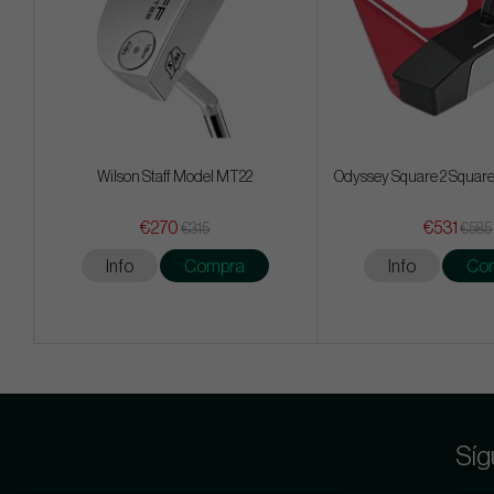
Wilson Staff Model MT22
Odyssey Square 2 Square
€270
€531
€315
€585
Info
Compra
Info
Co
Síg