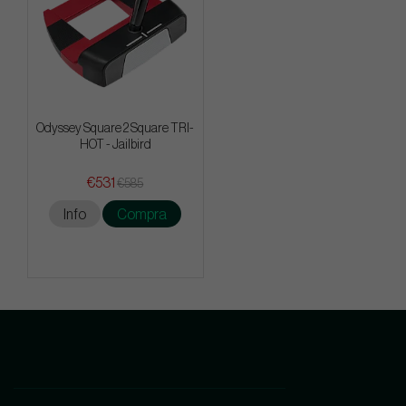
Odyssey Square 2 Square TRI-
HOT - Jailbird
€531
€585
Info
Compra