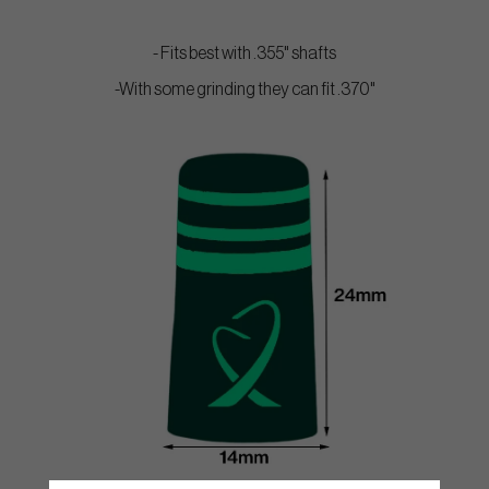
- Fits best with .355" shafts
-With some grinding they can fit .370"