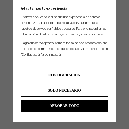
Adaptamos tu experiencia
Usamos cookies para brindarle una experiencia de compra
personalizada, publicidad personalizada y para mantener
nuestros sitios web confiables y seguros. Para ello, recopilamos
información sobre los usuarios, sus diseños y sus dispositivos.
Haga clic en "Aceptar" si permite todas las cookies o seleccione
qué cookies permite y cuáles desea desactivar haciendo clic en
"Configuración" a continuación.
CONFIGURACIÓN
SOLO NECESARIO
APROBAR TODO