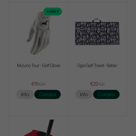
4 FOR 3
Mizuno Tour - Golf Glove
Ogio Golf Towel - Safari
€15
€22
€24
€31
Info
Compra
Info
Compra