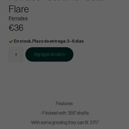
Flare
Ferrules
€36
En stock. Plazo de entrega: 3–6 días
Agregar al carro
Features:
- Fits best with .355" shafts
-With some grinding they can fit .370"