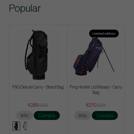
Popular
Limited edition
PXG Deluxe Carry - Stand Bag
Ping Hoofer Ltd Mosaic - Carry
Bag
€269
€270
€342
€324
Info
Compra
Info
Compra