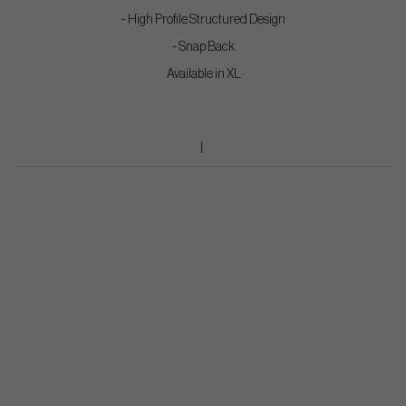
- High Profile Structured Design
- Snap Back
Available in XL