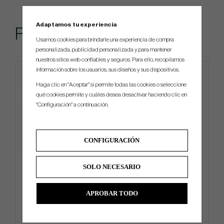
Adaptamos tu experiencia
Popular
Usamos cookies para brindarle una experiencia de compra
personalizada, publicidad personalizada y para mantener
nuestros sitios web confiables y seguros. Para ello, recopilamos
información sobre los usuarios, sus diseños y sus dispositivos.
Haga clic en "Aceptar" si permite todas las cookies o seleccione
qué cookies permite y cuáles desea desactivar haciendo clic en
"Configuración" a continuación.
CONFIGURACIÓN
Callaway Supersoft Limited
Winn ProX 1.32 2023 Black
SOLO NECESARIO
Edition -26 Distressed Teal
Putter Grip (Putter Grip)
Stripe
APROBAR TODO
€31
€24
€36
€33
Info
Compra
Info
Compra