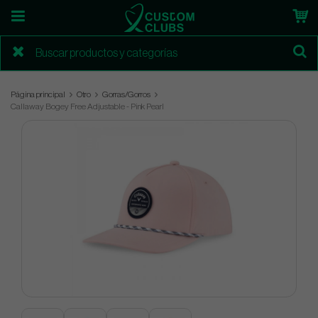
Página principal
Otro
Gorras/Gorros
Callaway Bogey Free Adjustable - Pink Pearl