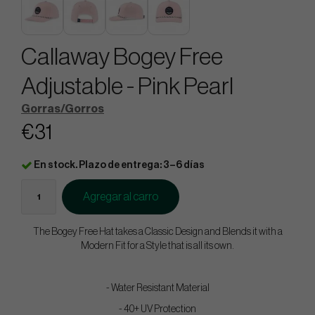
Callaway Bogey Free
Adjustable - Pink Pearl
Gorras/Gorros
€31
En stock. Plazo de entrega: 3–6 días
Agregar al carro
The Bogey Free Hat takes a Classic Design and Blends it with a
Modern Fit for a Style that is all its own.
- Water Resistant Material
- 40+ UV Protection