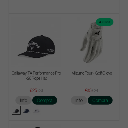
4 FOR 3
Callaway TA Performance Pro
Mizuno Tour - Golf Glove
-26 Rope Hat
€25
€15
€31
€24
Info
Compra
Info
Compra