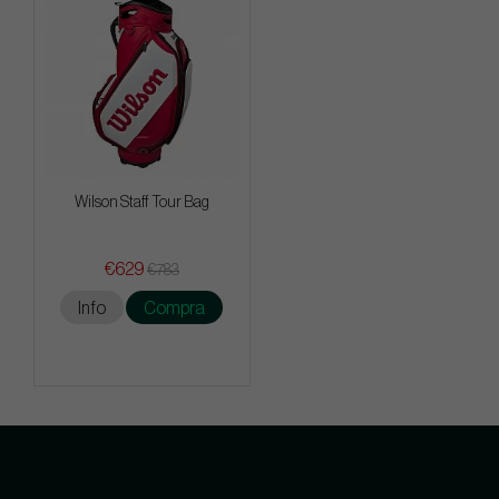
Wilson Staff Tour Bag
€629
€783
Info
Compra