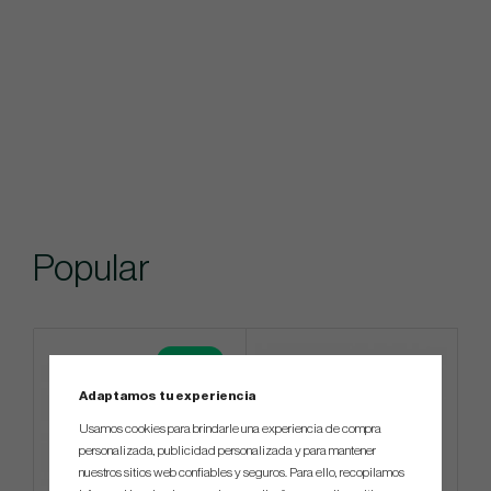
Popular
4 FOR 3
Adaptamos tu experiencia
Usamos cookies para brindarle una experiencia de compra
personalizada, publicidad personalizada y para mantener
nuestros sitios web confiables y seguros. Para ello, recopilamos