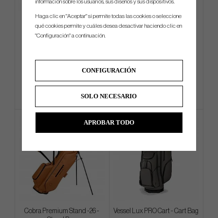
información sobre los usuarios, sus diseños y sus dispositivos.
Haga clic en "Aceptar" si permite todas las cookies o seleccione
qué cookies permite y cuáles desea desactivar haciendo clic en
Callaway Chrome Soft 2026 -
TaylorMade Tour Preferred
"Configuración" a continuación.
White
Radar 2026 Qi4D Cap
€49
€22
€58
€32
CONFIGURACIÓN
Info
Compra
Info
Compra
SOLO NECESARIO
APROBAR TODO
Cobra Premium Stand -26 -
Vessel Lux PRO Cart - Cart Bag