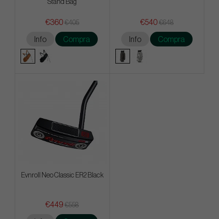
Stand Bag
€360
€540
€405
€648
Info
Compra
Info
Compra
Evnroll Neo Classic ER2 Black
€449
€558