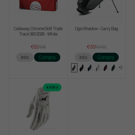
Callaway Chrome Soft Triple
Ogio Shadow - Carry Bag
Track 360 2026 - White
€52
€351
€58
€450
Info
Compra
Info
Compra
+2
4 FOR 3