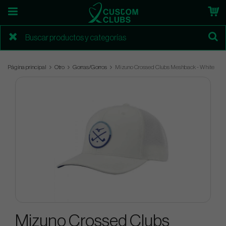
Página principal
Otro
Gorras/Gorros
Mizuno Crossed Clubs Meshback - White
Mizuno Crossed Clubs