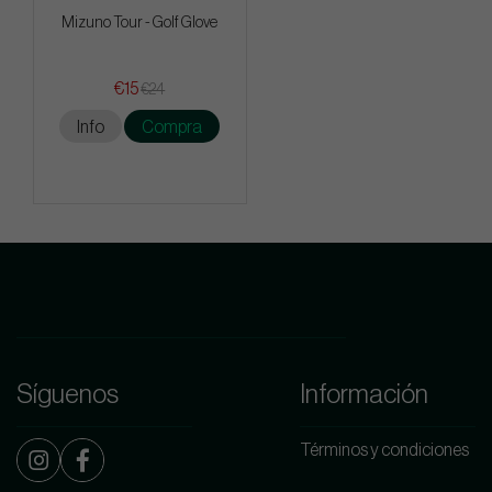
Mizuno Tour - Golf Glove
€15
€24
Info
Compra
Síguenos
Información
Términos y condiciones