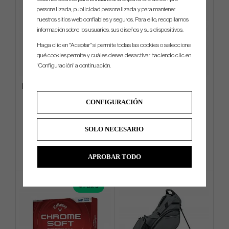
personalizada, publicidad personalizada y para mantener
nuestros sitios web confiables y seguros. Para ello, recopilamos
información sobre los usuarios, sus diseños y sus dispositivos.
Haga clic en "Aceptar" si permite todas las cookies o seleccione
qué cookies permite y cuáles desea desactivar haciendo clic en
"Configuración" a continuación.
Evnroll Neo Classic ER2 Black
Golf Pride Putter Grip Zero
Taper Medium (Putter Grip)
CONFIGURACIÓN
€449
€31
€558
€38
SOLO NECESARIO
Info
Compra
Info
Compra
APROBAR TODO
4 FOR 3