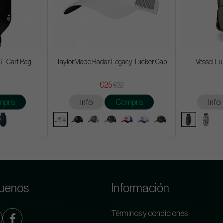
 - Cart Bag
TaylorMade Radar Legacy Tucker Cap
Vessel Lu
€25
€32
mpra
Info
Compra
Info
uenos
Información
Términos y condiciones