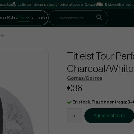
ustpilot
La tienda más grande de golf personalizado en Europa
Envío gratis en pedi
lsas
Bolas
Otro
Campañas
ite
Titleist Tour Pe
Charcoal/White
Gorras/Gorros
€36
En stock. Plazo de entrega: 3–
Agregar al carro