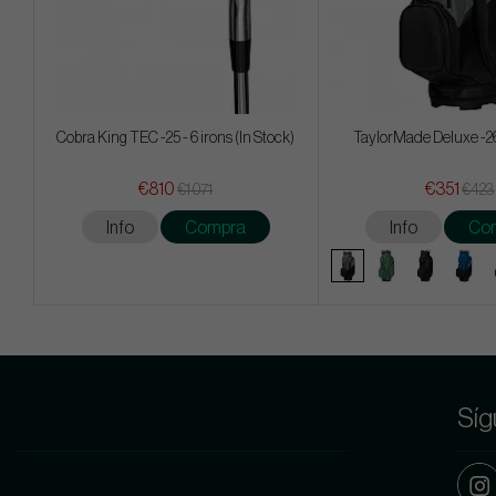
Cobra King TEC -25 - 6 irons (In Stock)
TaylorMade Deluxe -26
€810
€351
€1 071
€423
Info
Compra
Info
Co
Síg