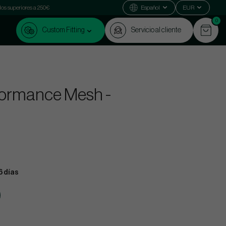
dos superiores a 250€
Español
EUR
0
Custom Fitting
Servicio al cliente
rformance Mesh -
6 días