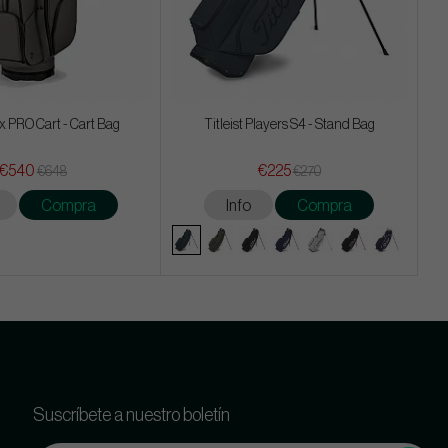
x PRO Cart - Cart Bag
Titleist Players S4 - Stand Bag
€540
€225
€648
€270
Compra
Info
Compra
Suscríbete a nuestro boletín