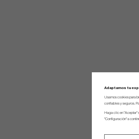
Adaptamos tu exp
Usamos cookies para br
confiables y seguros. Pa
Haga clic en "Aceptar" 
"Configuración" a conti