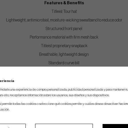
Features & Benefits
Titleist Tour hat
Lightweight, antimicrobial, moisture-wicking sweatband to reduce odor
Structured front panel
Performance material with firm mesh back
Titleist proprietary snapback
Breathable, lightweight design
Standard curve bill
eriencia
indarle una experiencia de compra personalizada, publicidad personalizada y para mantener nu
ra ello, recopilamos información sobre los usuarios, sus diseños y sus dispositivos.
si permite todas las cookies o seleccione qué cookies permite y cuáles desea desactivar hacien
nuación.