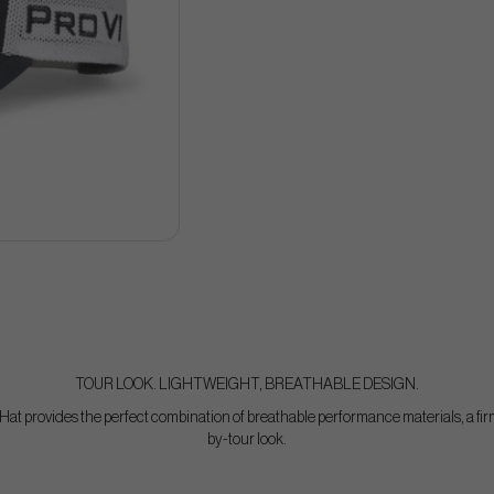
TOUR LOOK. LIGHTWEIGHT, BREATHABLE DESIGN.
t provides the perfect combination of breathable performance materials, a fir
by-tour look.