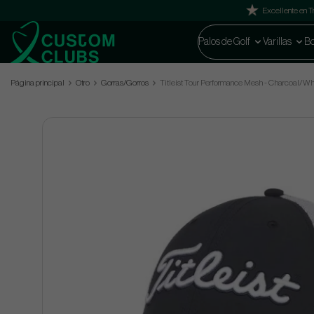
Excellente en Tr
Palos de Golf
Varillas
Bo
Página principal
Otro
Gorras/Gorros
Titleist Tour Performance Mesh - Charcoal/Wh