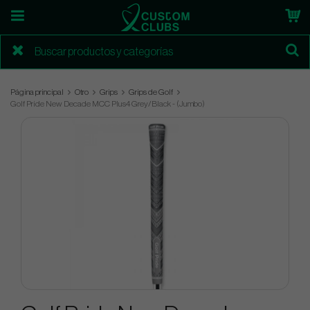
Página principal
Otro
Grips
Grips de Golf
Golf Pride New Decade MCC Plus4 Grey/Black - (Jumbo)