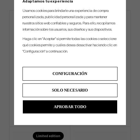
Adaptamos tu experiencia
Usamos cookies para brindarle una experiencia de compra
personalizada, publicidad personalizada y para mantener
nuestros sitios web confiables y seguros. Para ello, recopilamos
información sobre los usuarios, sus diseños y sus dispositivos.
Haga clic en "Aceptar" si permite todas las cookies o seleccione
qué cookies permite y cuáles desea desactivar haciendo clic en
"Configuración" a continuación.
CONFIGURACIÓN
KBS - TD
Cobra King-X Chrome - 25 -
Wedge (In Stock)
SOLO NECESARIO
€180
€144
€234
€171
Info
Compra
Info
Compra
APROBAR TODO
Limited edition