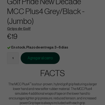
Golf Pride New Decade
MCC Plus4 Grey/Black -
(Jumbo)
Grips de Golf
€19
En stock. Plazo de entrega: 3–6 días
Agregar al carro
FACTS
™
The MCC Plus4
is a tour-proven, hybrid golf grip featuring a larger
lower hand and new softer rubber material. The MCC Plus4
simulates 4 additional wraps of tape on the lower hand to
encourages lighter grip pressure, reduced tension, and increased
power.Grip tape is always included with each grip.