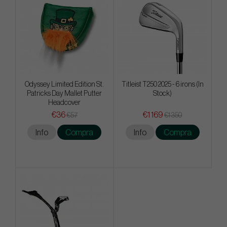
Odyssey Limited Edition St.
Titleist T250 2025 - 6 irons (In
Patricks Day Mallet Putter
Stock)
Headcover
€36
€1 169
€57
€1 350
Info
Compra
Info
Compra