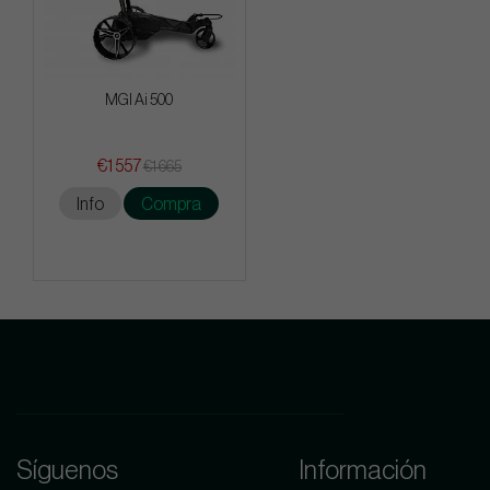
MGI Ai 500
€1 557
€1 665
Info
Compra
Síguenos
Información