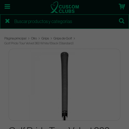
Página principal
Otro
Grips
Grips de Golf
Golf Pride Tour Velvet 360 White/Black (Standard)