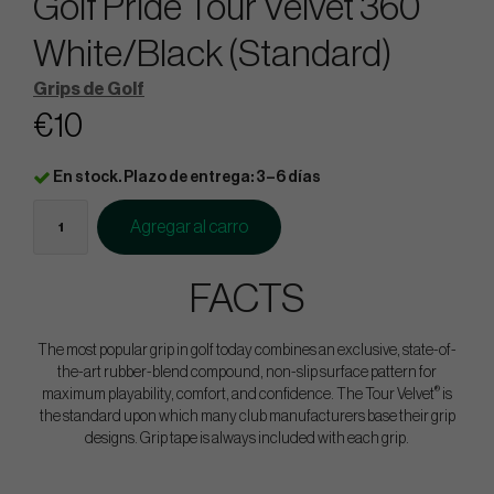
Golf Pride Tour Velvet 360
White/Black (Standard)
Grips de Golf
€10
En stock. Plazo de entrega: 3–6 días
Agregar al carro
FACTS
The most popular grip in golf today combines an exclusive, state-of-
the-art rubber-blend compound, non-slip surface pattern for
®
maximum playability, comfort, and confidence. The Tour Velvet
is
the standard upon which many club manufacturers base their grip
designs. Grip tape is always included with each grip.