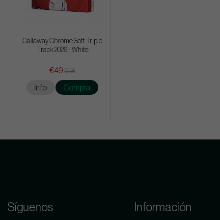
Callaway Chrome Soft Triple
Track 2026 - White
€49
€58
Info
Compra
Síguenos
Información