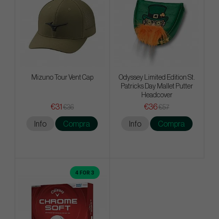
Mizuno Tour Vent Cap
Odyssey Limited Edition St.
Patricks Day Mallet Putter
Headcover
€31
€36
€36
€57
Info
Compra
Info
Compra
4 FOR 3