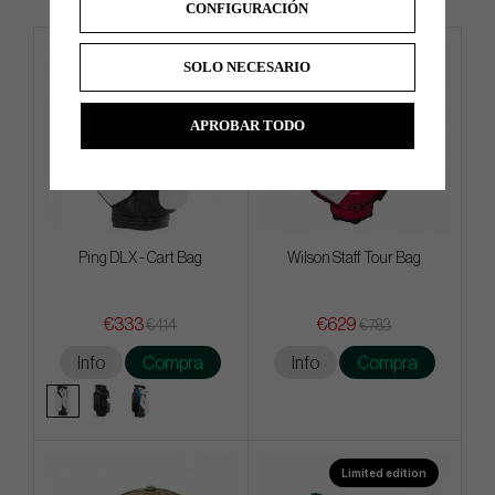
CONFIGURACIÓN
SOLO NECESARIO
APROBAR TODO
Ping DLX - Cart Bag
Wilson Staff Tour Bag
€333
€629
€414
€783
Info
Compra
Info
Compra
Limited edition