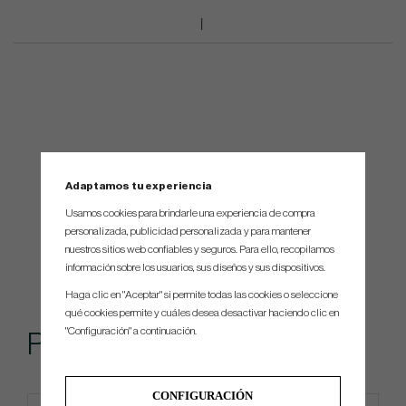
Adaptamos tu experiencia
Usamos cookies para brindarle una experiencia de compra
personalizada, publicidad personalizada y para mantener
nuestros sitios web confiables y seguros. Para ello, recopilamos
información sobre los usuarios, sus diseños y sus dispositivos.
Haga clic en "Aceptar" si permite todas las cookies o seleccione
qué cookies permite y cuáles desea desactivar haciendo clic en
"Configuración" a continuación.
Popular
CONFIGURACIÓN