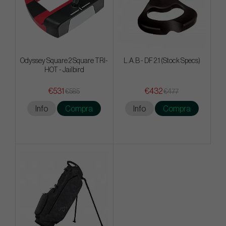
Odyssey Square 2 Square TRI-
L.A.B - DF 2.1 (Stock Specs)
HOT - Jailbird
€531
€432
€585
€477
Info
Compra
Info
Compra