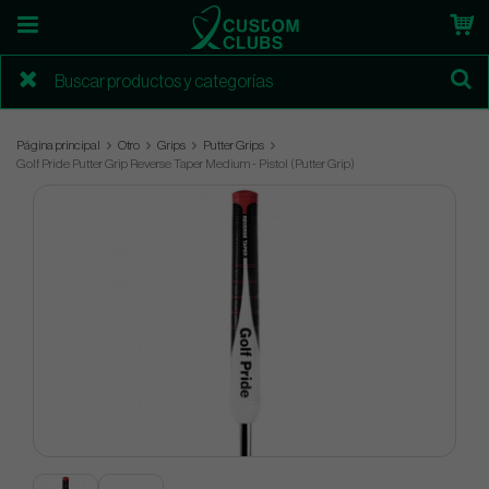
Página principal
Otro
Grips
Putter Grips
Golf Pride Putter Grip Reverse Taper Medium - Pistol (Putter Grip)