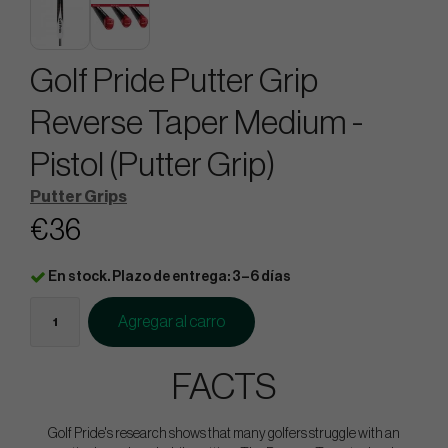
Golf Pride Putter Grip
Reverse Taper Medium -
Pistol (Putter Grip)
Putter Grips
€36
En stock. Plazo de entrega: 3–6 días
Agregar al carro
FACTS
Golf Pride's research shows that many golfers struggle with an