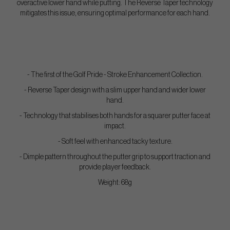
overactive lower hand while putting. The Reverse Taper technology
mitigates this issue, ensuring optimal performance for each hand.
- The first of the Golf Pride - Stroke Enhancement Collection.
- Reverse Taper design with a slim upper hand and wider lower
hand.
- Technology that stabilises both hands for a squarer putter face at
impact.
- Soft feel with enhanced tacky texture.
- Dimple pattern throughout the putter grip to support traction and
provide player feedback.
Weight: 68g