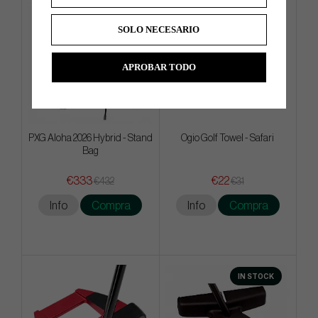
SOLO NECESARIO
APROBAR TODO
PXG Aloha 2026 Hybrid - Stand
Ogio Golf Towel - Safari
Bag
€333
€22
€432
€31
Info
Compra
Info
Compra
IN STOCK