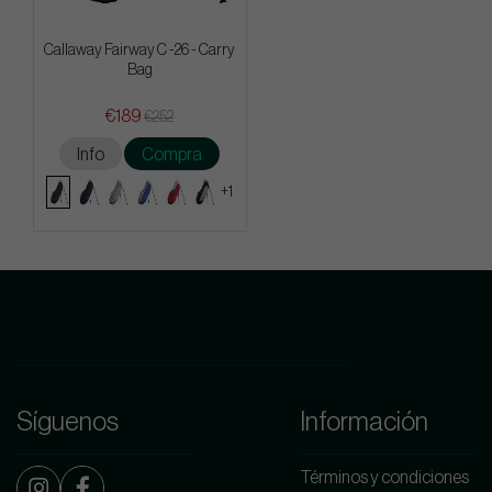
Callaway Fairway C -26 - Carry
Bag
€189
€252
Info
Compra
+1
Síguenos
Información
Términos y condiciones