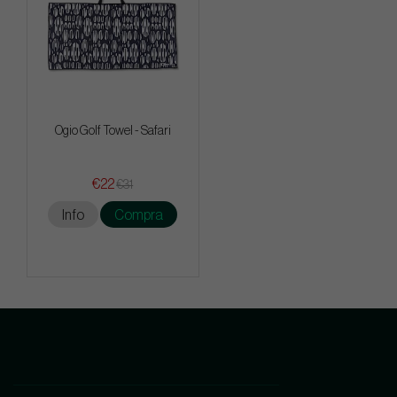
Ogio Golf Towel - Safari
€22
€31
Info
Compra