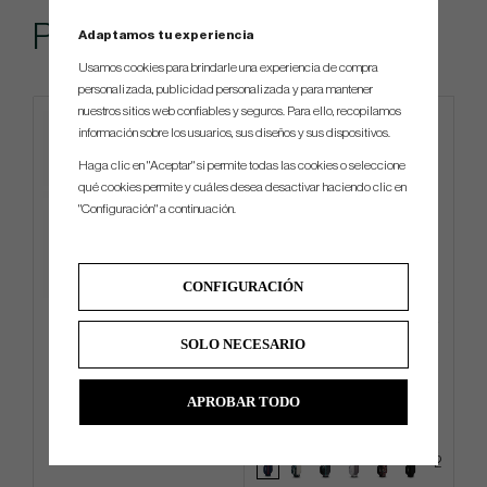
Popular
Adaptamos tu experiencia
Usamos cookies para brindarle una experiencia de compra
personalizada, publicidad personalizada y para mantener
nuestros sitios web confiables y seguros. Para ello, recopilamos
información sobre los usuarios, sus diseños y sus dispositivos.
Haga clic en "Aceptar" si permite todas las cookies o seleccione
qué cookies permite y cuáles desea desactivar haciendo clic en
"Configuración" a continuación.
CONFIGURACIÓN
Motocaddy M7 GPS Remote
Ogio ALL Elements Silencer -
-26
Cart Bag
SOLO NECESARIO
€1 791
€252
€1 935
€387
APROBAR TODO
Info
Compra
Info
Compra
+2