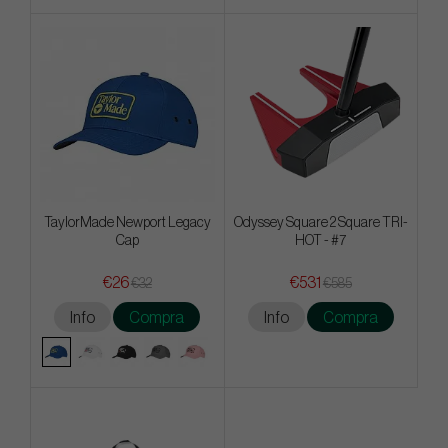
TaylorMade Newport Legacy
Odyssey Square 2 Square TRI-
Cap
HOT - #7
€26
€531
€32
€585
Info
Compra
Info
Compra