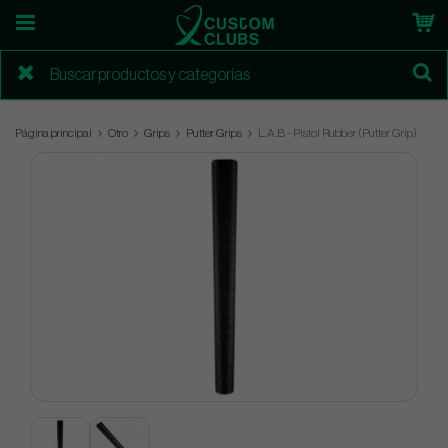
Página principal
Otro
Grips
Putter Grips
L.A.B - Pistol Rubber (Putter Grip)