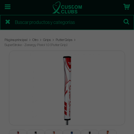
Página principal
Otro
Grips
Putter Grips
SuperStroke - Zenergy Pistol 1.0 (Putter Grip)