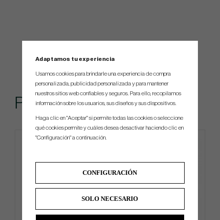
Adaptamos tu experiencia
Usamos cookies para brindarle una experiencia de compra
personalizada, publicidad personalizada y para mantener
nuestros sitios web confiables y seguros. Para ello, recopilamos
Popular
información sobre los usuarios, sus diseños y sus dispositivos.
Haga clic en "Aceptar" si permite todas las cookies o seleccione
qué cookies permite y cuáles desea desactivar haciendo clic en
"Configuración" a continuación.
CONFIGURACIÓN
SOLO NECESARIO