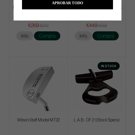
APROBAR TODO
PXG Aloha 2026 Carry - Stand
Evnroll Neo Classic ER2 Black
Bag
€269
€449
€342
€558
Info
Compra
Info
Compra
IN STOCK
Wilson Staff Model MT22
L.A.B - DF 2.1 (Stock Specs)