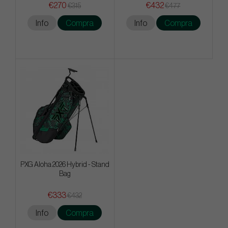
€270
€432
€315
€477
Info
Compra
Info
Compra
PXG Aloha 2026 Hybrid - Stand
Bag
€333
€432
Info
Compra