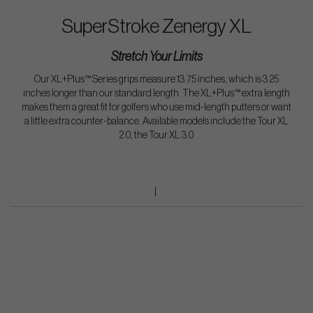
SuperStroke Zenergy XL
Stretch Your Limits
Our XL+Plus™ Series grips measure 13.75 inches, which is 3.25
inches longer than our standard length. The XL+Plus™ extra length
makes them a great fit for golfers who use mid-length putters or want
a little extra counter-balance. Available models include the Tour XL
2.0, the Tour XL 3.0