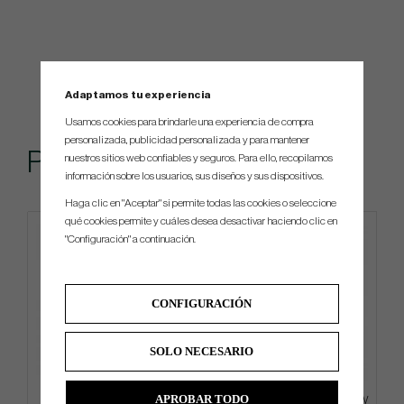
Adaptamos tu experiencia
Usamos cookies para brindarle una experiencia de compra
personalizada, publicidad personalizada y para mantener
Popular
nuestros sitios web confiables y seguros. Para ello, recopilamos
información sobre los usuarios, sus diseños y sus dispositivos.
Haga clic en "Aceptar" si permite todas las cookies o seleccione
qué cookies permite y cuáles desea desactivar haciendo clic en
Limited edition
"Configuración" a continuación.
CONFIGURACIÓN
SOLO NECESARIO
APROBAR TODO
Callaway Supersoft Limited
Ping Hoofer Ltd Mosaic - Carry