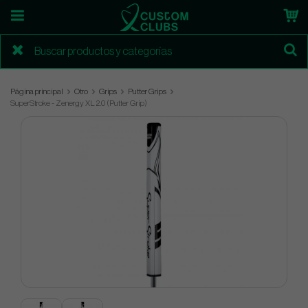
Página principal
Otro
Grips
Putter Grips
SuperStroke - Zenergy XL 2.0 (Putter Grip)