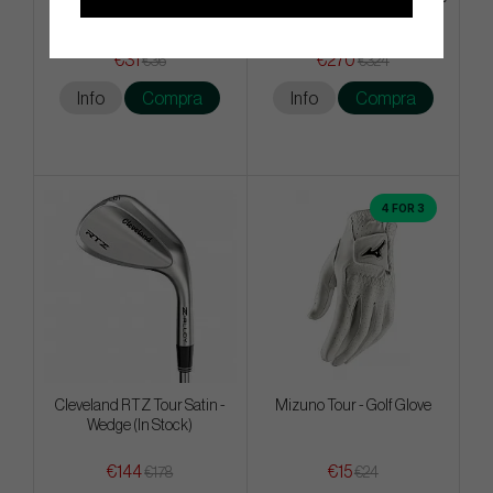
Edition -26 Distressed Teal
Bag
Stripe
€31
€270
€36
€324
Info
Compra
Info
Compra
4 FOR 3
Cleveland RTZ Tour Satin -
Mizuno Tour - Golf Glove
Wedge (In Stock)
€144
€15
€178
€24