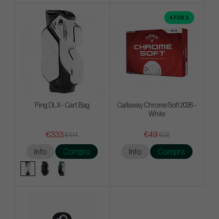
4 FOR 3
Ping DLX - Cart Bag
Callaway Chrome Soft 2026 -
White
€333
€49
€414
€58
Info
Compra
Info
Compra