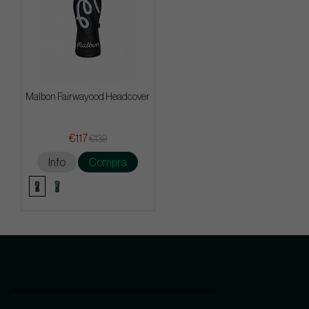
Malbon Fairwayood Headcover
€117
€139
Info
Compra