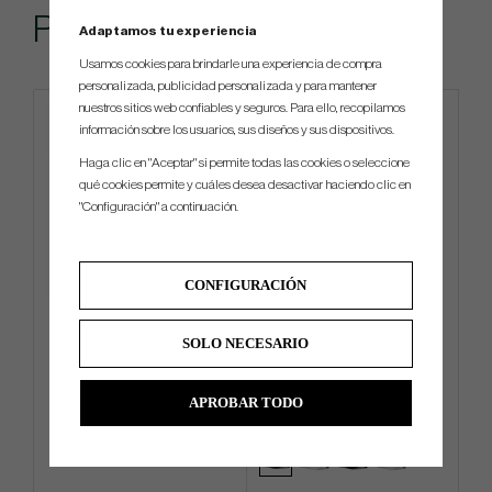
Popular
Adaptamos tu experiencia
Usamos cookies para brindarle una experiencia de compra
personalizada, publicidad personalizada y para mantener
nuestros sitios web confiables y seguros. Para ello, recopilamos
información sobre los usuarios, sus diseños y sus dispositivos.
Haga clic en "Aceptar" si permite todas las cookies o seleccione
qué cookies permite y cuáles desea desactivar haciendo clic en
"Configuración" a continuación.
CONFIGURACIÓN
KBS - TD
Titleist Tour Breezer -26
SOLO NECESARIO
€180
€27
€234
€36
APROBAR TODO
Info
Compra
Info
Compra