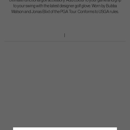
Ultimate functional golf accessory. Add colour to your game and grip
to your swing with the latest designer golf glove. Worn by Bubba
Watson and Jonas Blixt of the PGA Tour. Conforms to USGA rules.