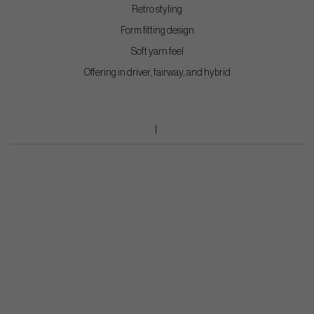
Retro styling
Form fitting design
Soft yarn feel
Offering in driver, fairway, and hybrid