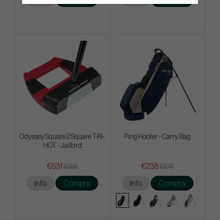
Info
Compra
Info
Compra
Odyssey Square 2 Square TRI-
Ping Hoofer - Carry Bag
HOT - Jailbird
€531
€238
€585
€279
Info
Compra
Info
Compra