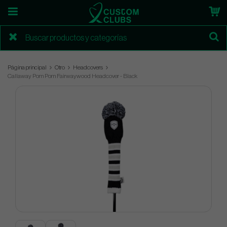
Página principal
Otro
Headcovers
Callaway Pom Pom Fairwaywood Headcover - Black