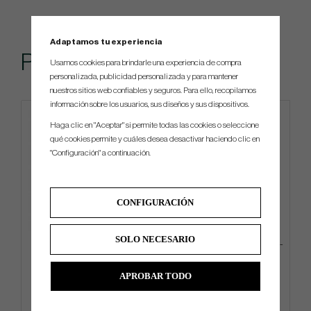
Adaptamos tu experiencia
Popular
Usamos cookies para brindarle una experiencia de compra
personalizada, publicidad personalizada y para mantener
nuestros sitios web confiables y seguros. Para ello, recopilamos
información sobre los usuarios, sus diseños y sus dispositivos.
Haga clic en "Aceptar" si permite todas las cookies o seleccione
qué cookies permite y cuáles desea desactivar haciendo clic en
"Configuración" a continuación.
CONFIGURACIÓN
SOLO NECESARIO
Titleist Practice Ball bag -
Odyssey Square 2 Square TRI-
Black/White
HOT - #7
APROBAR TODO
€76
€531
€90
€585