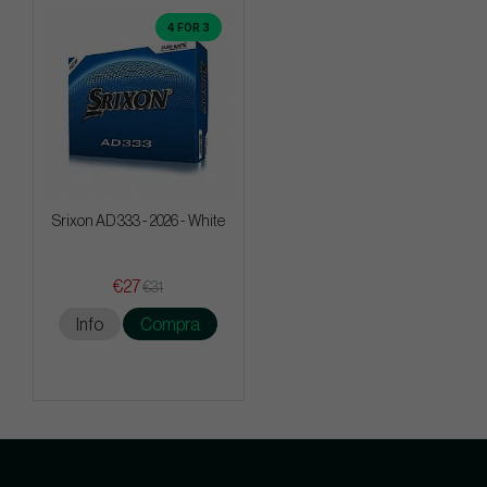
4 FOR 3
Srixon AD 333 - 2026 - White
€27
€31
Info
Compra