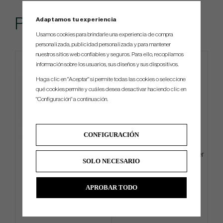
Popular
Adaptamos tu experiencia
Usamos cookies para brindarle una experiencia de compra
personalizada, publicidad personalizada y para mantener
nuestros sitios web confiables y seguros. Para ello, recopilamos
información sobre los usuarios, sus diseños y sus dispositivos.
Haga clic en "Aceptar" si permite todas las cookies o seleccione
qué cookies permite y cuáles desea desactivar haciendo clic en
"Configuración" a continuación.
CONFIGURACIÓN
Evnroll Neo Classic ER2 Satin
Callaway Tour Towel -23 - Silver
SOLO NECESARIO
€359
€22
€486
€35
APROBAR TODO
Info
Compra
Info
Compra