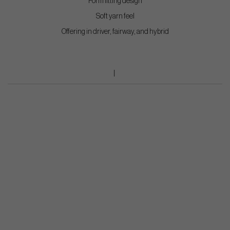
Form fitting design
Soft yarn feel
Offering in driver, fairway, and hybrid