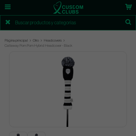
Página principal
Otro
Headcovers
Callaway Pom Pom Hybrid Headcover - Black