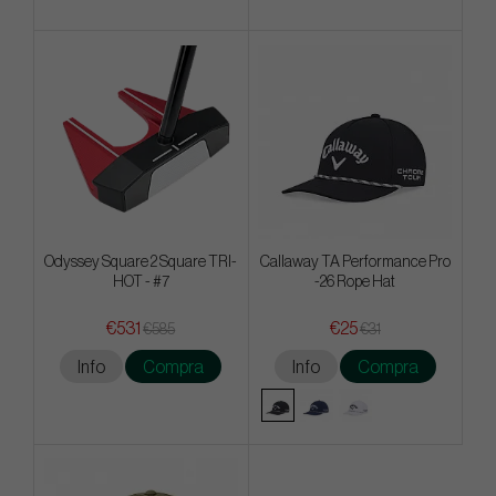
Odyssey Square 2 Square TRI-
Callaway TA Performance Pro
HOT - #7
-26 Rope Hat
€531
€25
€585
€31
Info
Compra
Info
Compra