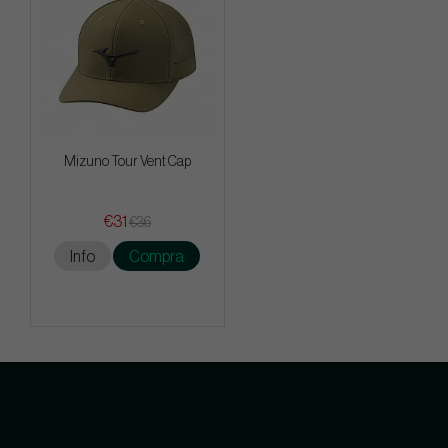
Mizuno Tour Vent Cap
€31
€36
Info
Compra