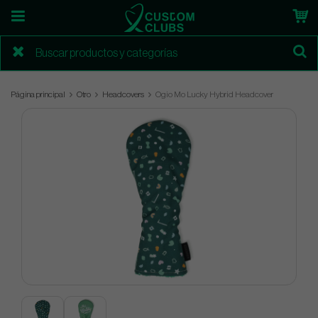
Página principal
Otro
Headcovers
Ogio Mo Lucky Hybrid Headcover