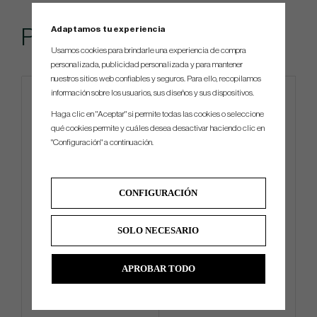
Adaptamos tu experiencia
Popular
Usamos cookies para brindarle una experiencia de compra
personalizada, publicidad personalizada y para mantener
nuestros sitios web confiables y seguros. Para ello, recopilamos
información sobre los usuarios, sus diseños y sus dispositivos.
4 FOR 3
Haga clic en "Aceptar" si permite todas las cookies o seleccione
qué cookies permite y cuáles desea desactivar haciendo clic en
"Configuración" a continuación.
CONFIGURACIÓN
Mizuno Comp - Golf Glove
Ogio Golf Towel - Safari
SOLO NECESARIO
€8
€22
€13
€31
APROBAR TODO
Info
Compra
Info
Compra