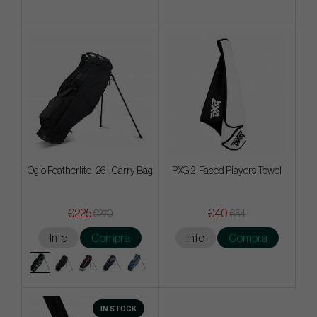
Ogio Featherlite -26 - Carry Bag
PXG 2-Faced Players Towel
€225
€40
€270
€54
Info
Compra
Info
Compra
IN STOCK