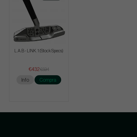
L.A.B - LINK. 1 (Stock Specs)
€432
€594
Info
Compra