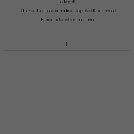
sliding off
- Thick and soft fleece inner lining to protect the clubhead
- Premium durable exterior fabric