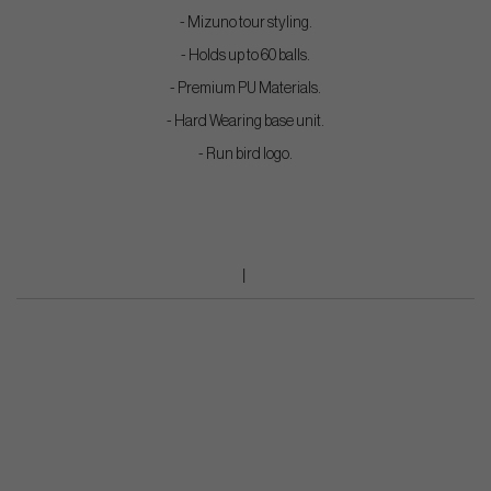
- Mizuno tour styling.
- Holds up to 60 balls.
- Premium PU Materials.
- Hard Wearing base unit.
- Run bird logo.