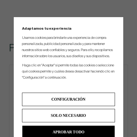
Adaptamos tu experiencia
Usamos cookies para brindarle una experiencia de compra
personalizada, publicidad personalizada y para mantener
Popular
nuestros sitios web confiables y seguros. Para ello, recopilamos
información sobre los usuarios, sus diseños y sus dispositivos.
Haga clic en "Aceptar" si permite todas las cookies o seleccione
qué cookies permite y cuáles desea desactivar haciendo clic en
Limited edition
"Configuración" a continuación.
CONFIGURACIÓN
SOLO NECESARIO
Odyssey Limited Edition St.
Titleist PRO V1 AIM
APROBAR TODO
Patricks Day Blade Putter
Performance Black Line -