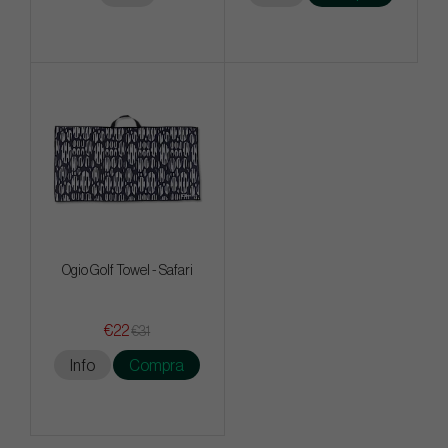
Ogio Golf Towel - Safari
€22
€31
Info
Compra