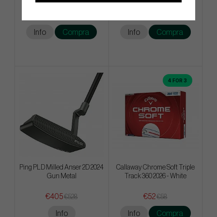
Headcover
White
€36
€54
€57
€58
Info
Compra
Info
Compra
4 FOR 3
Ping PLD Milled Anser 2D 2024
Callaway Chrome Soft Triple
Gun Metal
Track 360 2026 - White
€405
€52
€528
€58
Info
Info
Compra