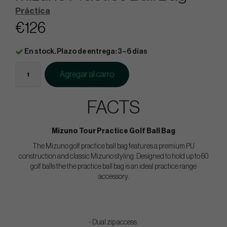
Práctica
€126
En stock. Plazo de entrega: 3–6 días
Agregar al carro
FACTS
Mizuno Tour Practice Golf Ball Bag
The Mizuno golf practice ball bag features a premium PU
construction and classic Mizuno styling. Designed to hold up to 60
golf balls the the practice ball bag is an ideal practice range
accessory.
- Dual zip access.