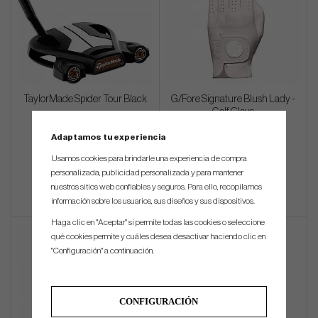
TaylorMade Spider Tour Black
G/Fore Signature Blush Lady -
Golf Glove
Adaptamos tu experiencia
€387
€33
Usamos cookies para brindarle una experiencia de compra
Info
Compra
Info
Compra
personalizada, publicidad personalizada y para mantener
nuestros sitios web confiables y seguros. Para ello, recopilamos
información sobre los usuarios, sus diseños y sus dispositivos.
Haga clic en "Aceptar" si permite todas las cookies o seleccione
qué cookies permite y cuáles desea desactivar haciendo clic en
"Configuración" a continuación.
CONFIGURACIÓN