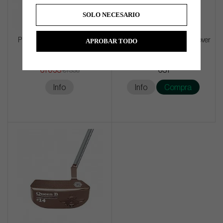
SOLO NECESARIO
Ping Blueprint S -24 - 6 irons -
Ogio Mo Lucky Driver Headcover
APROBAR TODO
Steel (In Stock)
€1 053
€31
€1 350
Info
Info
Compra