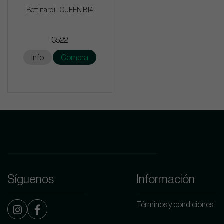
Bettinardi - QUEEN B14
€522
Info
Compra
Síguenos
Información
Términos y condiciones