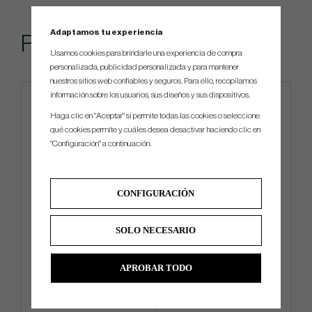
Adaptamos tu experiencia
Popular
Usamos cookies para brindarle una experiencia de compra
personalizada, publicidad personalizada y para mantener
nuestros sitios web confiables y seguros. Para ello, recopilamos
información sobre los usuarios, sus diseños y sus dispositivos.
Haga clic en "Aceptar" si permite todas las cookies o seleccione
qué cookies permite y cuáles desea desactivar haciendo clic en
"Configuración" a continuación.
CONFIGURACIÓN
Golf Pride Putter Grip Zero
KBS - TD
SOLO NECESARIO
Taper Medium (Putter Grip)
APROBAR TODO
€31
€180
€38
€234
Info
Compra
Info
Compra