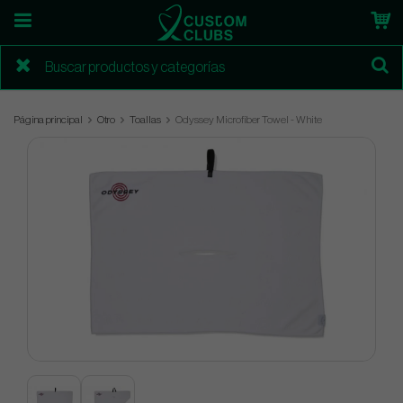
Página principal
Otro
Toallas
Odyssey Microfiber Towel - White