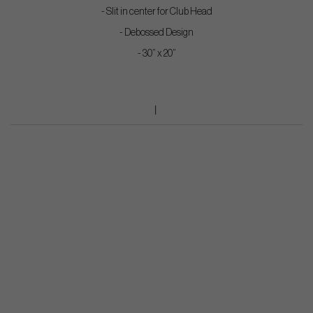
- Slit in center for Club Head
- Debossed Design
- 30” x 20”