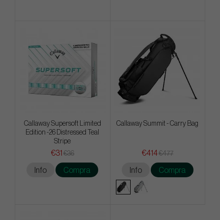
Callaway Supersoft Limited
Callaway Summit - Carry Bag
Edition -26 Distressed Teal
Stripe
€31
€414
€36
€477
Info
Compra
Info
Compra