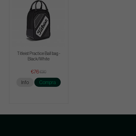
Titleist Practice Ball bag -
Black/White
€76
€90
Info
Compra