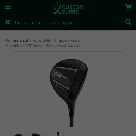
Página principal
Palos de Golf
Fairwaywoods
Wilson DYNAPWR Carbon - Fairwaywood (Custom)