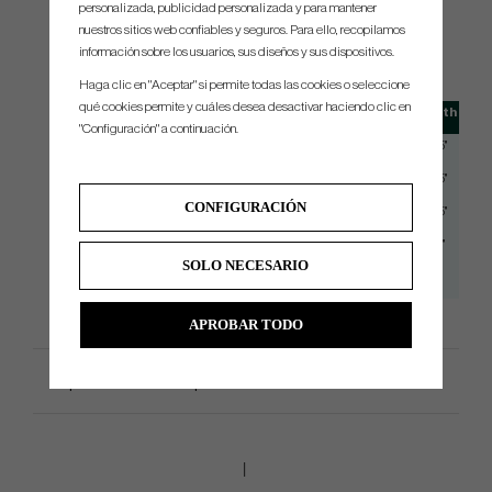
personalizada, publicidad personalizada y para mantener
nuestros sitios web confiables y seguros. Para ello, recopilamos
SPEC.
información sobre los usuarios, sus diseños y sus dispositivos.
Haga clic en "Aceptar" si permite todas las cookies o seleccione
qué cookies permite y cuáles desea desactivar haciendo clic en
Club
Loft
Lie
Length
"Configuración" a continuación.
3+
13.5°
56°
43.25"
3
15°
56°
43.25"
CONFIGURACIÓN
4
16.5°
56°
43.25"
5
18°
56.5°
42.5"
SOLO NECESARIO
7
21°
57°
42"
APROBAR TODO
Especificación del producto