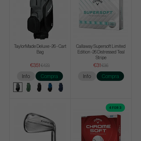
TaylorMade Deluxe -26 - Cart
Callaway Supersoft Limited
Bag
Edition -26 Distressed Teal
Stripe
€351
€31
€423
€36
Info
Compra
Info
Compra
4 FOR 3