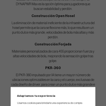
DYNAPWR Max es la opción óptima para jugadores que
buscan estabilidad y perdón.
Construcción Open Hosel
La eliminación de material ineficiente de la infraestructura del
hosel permite que la cara se flexione más, lo que resulta en un
punto dulce más grande, velocidades de bola más altas y más
perdón.
Construcción Forjada
Materiales personalizados de cara 455 proporcionan fuerza y
altas velocidades de bola, mejorando la sensación golpe tras
golpe.
PKR-360
El PKR-360 impulsado por IA tiene un mayor número de
ubicaciones optimizables en la cara y el cuerpo, exclusivas de
cada diseño de driver, para crear un punto dulce más grande e
impulsar velocidades de bola más altas en todas partes a través
de la cara.
Adaptamos tu experiencia
Usamos cookies para brindarle una experiencia de compra