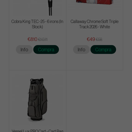
Cobra King TEC -25 - 6 irons (In
Callaway Chrome Soft Triple
Stock)
Track 2026 - White
€810
€49
€1 071
€58
Info
Compra
Info
Compra
Vessel Lux PRO Cart - Cart Bag