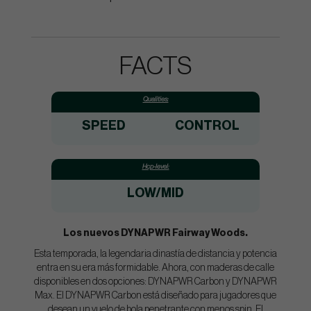
FACTS
Qualities:
SPEED
CONTROL
Hcp-level:
LOW/MID
Los nuevos DYNAPWR Fairway Woods.
Esta temporada, la legendaria dinastía de distancia y potencia
entra en su era más formidable. Ahora, con maderas de calle
disponibles en dos opciones: DYNAPWR Carbon y DYNAPWR
Max. El DYNAPWR Carbon está diseñado para jugadores que
desean un vuelo de bola penetrante con menos spin. El