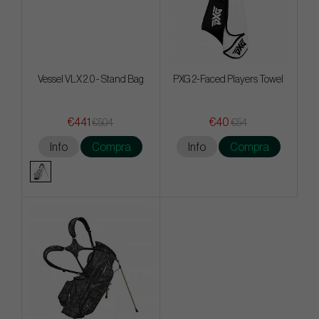
Vessel VLX 2.0 - Stand Bag
PXG 2-Faced Players Towel
€441
€40
€504
€54
Info
Compra
Info
Compra