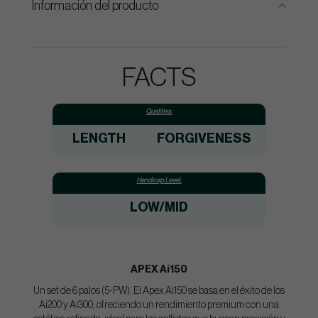
Información del producto
FACTS
Qualities:
LENGTH
FORGIVENESS
Handicap Level:
LOW/MID
APEX Ai150
Un set de 6 palos (5-PW). El Apex Ai150 se basa en el éxito de los
Ai200 y Ai300, ofreciendo un rendimiento premium con una