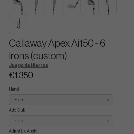
Callaway Apex Ai150 - 6
irons (custom)
Juego de Hierros
€1 350
Hand
Elige...
Add Club
Elige...
Adjust Lie Angle