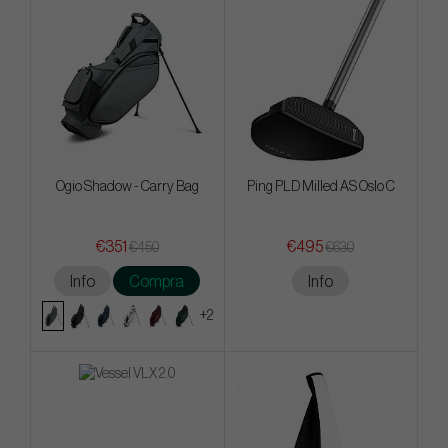
Ogio Shadow - Carry Bag
Ping PLD Milled AS Oslo C
€351
€495
€450
€630
Info
Compra
Info
+2