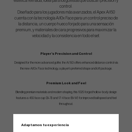
estética refinada, ideal para los golfistas que buscan precisión y
control.
Diseñado para los jugadores más avanzados, el Apex Ai150
cuenta con la tecnología Ai10x Face para un control preciso de
la distancia, un cuerpo hueco forjado para una sensación
premium, y materiales de cara progresivos para maximizar la
velocidad y la consistencia en todo el set.
Player’s Precision and Control
Designed for the more advanced golfer, the Ai 150 offers enhanced distance control via
the new Ai10x Face technology, a player’s preferred shape and loft package.
Premium Look and Feel
Blending premium materials and modern shaping, this 1025 forged hollow-body design
features a 455 face cup (3i–7i) and 17-4 face (8i-W) for improved ball speed and feel
throughout.
SPEC.
Adaptamos tu experiencia