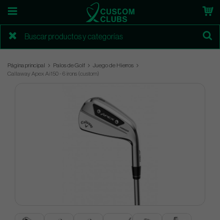
Página principal
Palos de Golf
Juego de Hierros
Callaway Apex Ai150 - 6 irons (custom)