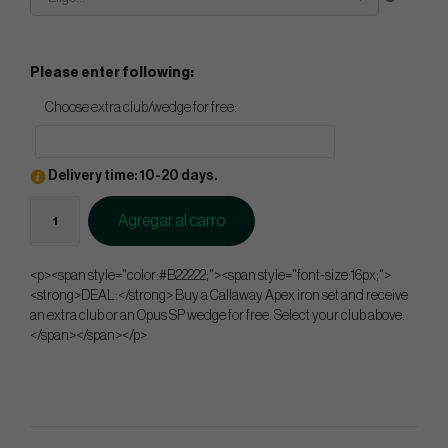
Please enter following:
Choose extra club/wedge for free:
Delivery time: 10-20 days.
Agregar al carro
<p><span style="color:#B22222;"><span style="font-size:16px;">
<strong>DEAL:</strong> Buy a Callaway Apex iron set and receive
an extra club or an Opus SP wedge for free. Select your club above.
</span></span></p>