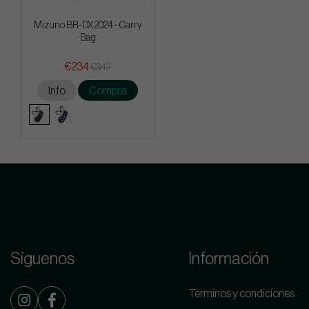
Mizuno BR-DX 2024 - Carry
Bag
€234
€342
Info
Compra
Síguenos
Información
Términos y condiciones