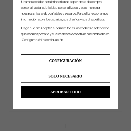
Usamos cookies para brindarle una experiencia de compra
Club
Loft
Lie
personalizada, publicidad personalizada y para mantener
nuestros sitios web confiables y seguros. Para ello, recopilamos
#4
21°
60.5°
información sobre los usuarios, sus diseños y sus dispositivos.
#5
23°
61°
Haga clic en "Aceptar" si permite todas las cookies o seleccione
#6
26°
61.5°
qué cookies permite y cuáles desea desactivar haciendo clic en
"Configuración" a continuación.
#7
30°
62°
#8
34°
62.5°
#9
38°
63°
CONFIGURACIÓN
#Pw
43°
63.25°
#Aw
48°
63.5°
SOLO NECESARIO
APROBAR TODO
Especificación del producto