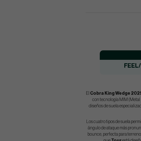
FEEL
El
Cobra King Wedge 202
con tecnología MIM (Metal 
diseños de suela especializad
Los cuatro tipos de suela perm
ángulo de ataque más pronunc
bounce, perfecta para terreno
que
Tour
está diseñ