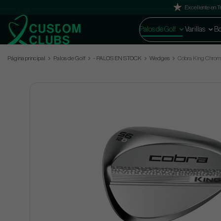
Excellente en Tr
Palos de Golf
Varillas
Bo
Página principal
Palos de Golf
- PALOS EN STOCK
Wedges
Cobra King Chrome