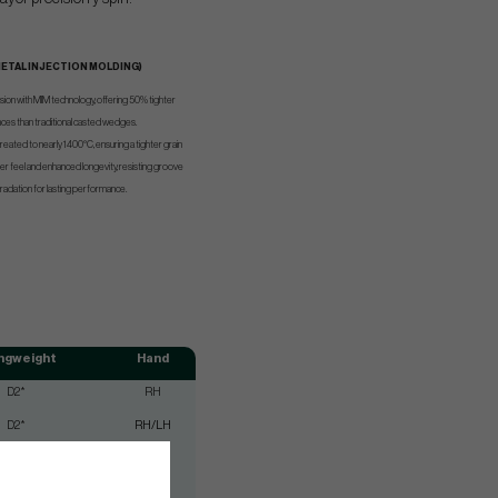
METAL INJECTION MOLDING)
sion with MIM technology, offering 50% tighter
nces than traditional casted wedges.
reated to nearly 1400°C, ensuring a tighter grain
ter feel and enhanced longevity, resisting groove
adation for lasting performance.
ngweight
Hand
D2*
RH
D2*
RH/LH
D3*
RH/LH
D3*
RH