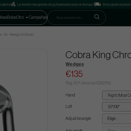
ustpilot
La tienda más grande de golf personalizado en Europa
Envío gratis en pedi
lsas
Bolas
Otro
Campañas
 - 25 - Wedge (In Stock)
Cobra King Chro
Wedges
€135
Reg.
€171
. Ahorras
€36
(
21
%)
Hand
Loft
Adjust lie angle
Elige...