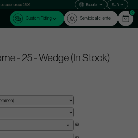
dos superiores a 250€
Español
EUR
0
Custom Fitting
Servicio al cliente
me - 25 - Wedge (In Stock)