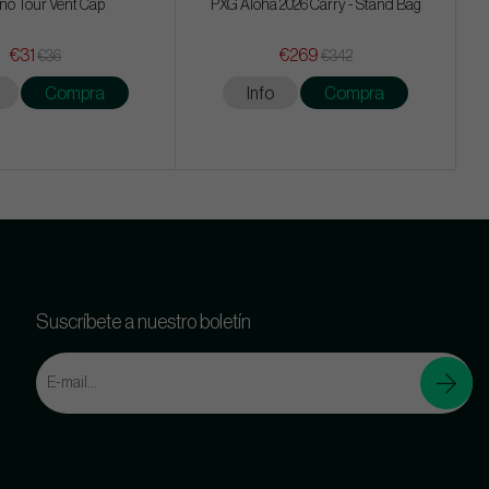
no Tour Vent Cap
PXG Aloha 2026 Carry - Stand Bag
€31
€269
€36
€342
Compra
Info
Compra
Suscríbete a nuestro boletín