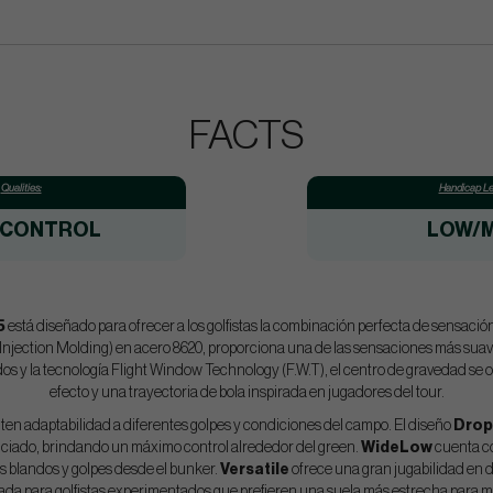
FACTS
Qualities:
Handicap Le
/CONTROL
LOW/M
5
está diseñado para ofrecer a los golfistas la combinación perfecta de sensación
Injection Molding) en acero 8620, proporciona una de las sensaciones más sua
os y la tecnología Flight Window Technology (F.W.T), el centro de gravedad se 
efecto y una trayectoria de bola inspirada en jugadores del tour.
iten adaptabilidad a diferentes golpes y condiciones del campo. El diseño
Drop
iado, brindando un máximo control alrededor del green.
WideLow
cuenta co
s blandos y golpes desde el bunker.
Versatile
ofrece una gran jugabilidad en 
ada para golfistas experimentados que prefieren una suela más estrecha para ma