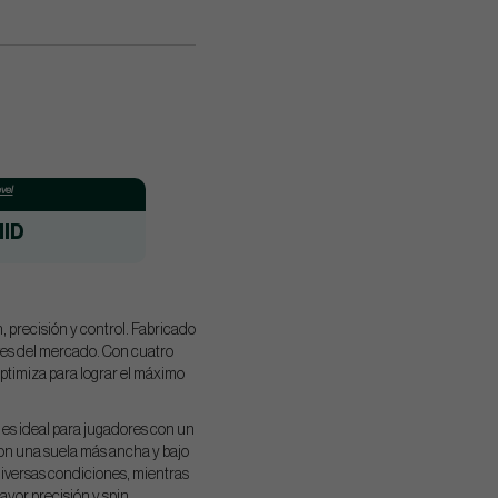
vel
ID
, precisión y control. Fabricado
ves del mercado. Con cuatro
optimiza para lograr el máximo
es ideal para jugadores con un
n una suela más ancha y bajo
diversas condiciones, mientras
yor precisión y spin.