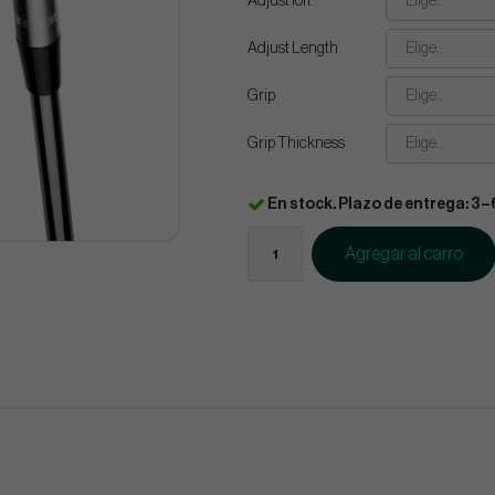
Adjust loft
Elige...
Adjust Length
Elige...
Grip
Elige...
Grip Thickness
Elige...
En stock. Plazo de entrega: 3–
Agregar al carro