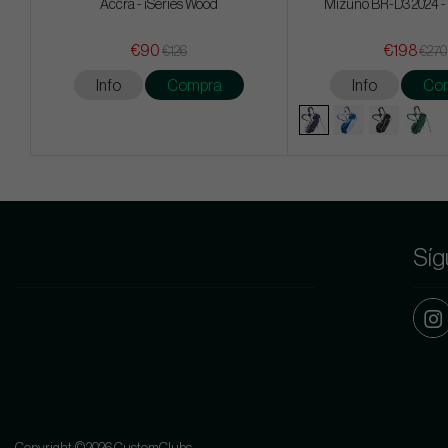
Accra - iSeries Wood
Mizuno BR-D3 2024 -
€90
€198
€126
€270
Info
Compra
Info
Co
Síg