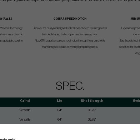
(F.W.T.)
COBRA SPEED NOTCH
MIM (
ht Window Technology.
Discover the newly redesigned Cobra Speed Notch, featuring softer,
Experience preci
nge to enhance dynamic
blended shaping that complements our new grinds.
tolera
m spin, giving you the
Now 67% larger, it ensures smooth glide through the ground while
Each head is heat-t
.
maintaining speed and delivering high spinning shots.
structure for a sof
degr
SPEC.
Grind
Lie
Shaftlength
Swi
Versatile
64°
35.75"
Versatile
64°
35.75"
Versatile (V-Grind)
64°
35.75"
Drop (D-Grind)
64°
35.75"
eriencia