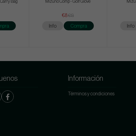
 Carry Bag
Mizuno Comp - Golf Glove
Mizu
€8
€13
mpra
Info
Compra
Info
uenos
Información
Términos y condiciones