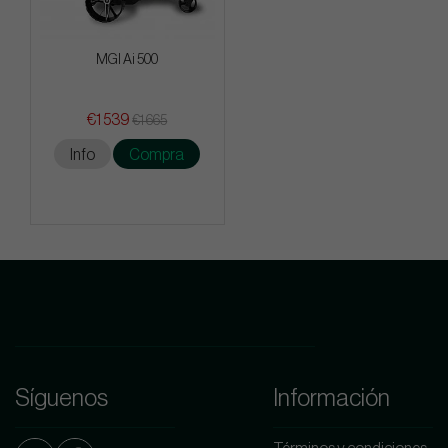
MGI Ai 500
€1 539
€1 665
Info
Compra
Síguenos
Información