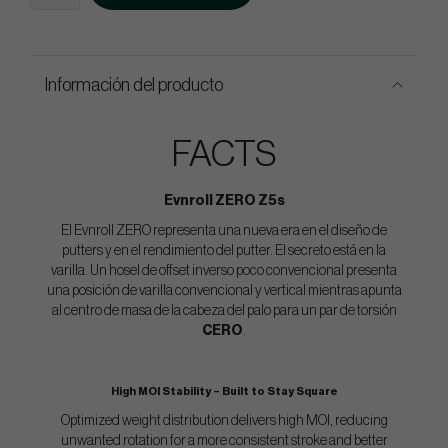
Información del producto
FACTS
Evnroll ZERO Z5s
El Evnroll ZERO representa una nueva era en el diseño de
putters y en el rendimiento del putter. El secreto está en la
varilla. Un hosel de offset inverso poco convencional presenta
una posición de varilla convencional y vertical mientras apunta
al centro de masa de la cabeza del palo para un par de torsión
CERO
.
High MOI Stability – Built to Stay Square
Optimized weight distribution delivers high MOI, reducing
unwanted rotation for a more consistent stroke and better