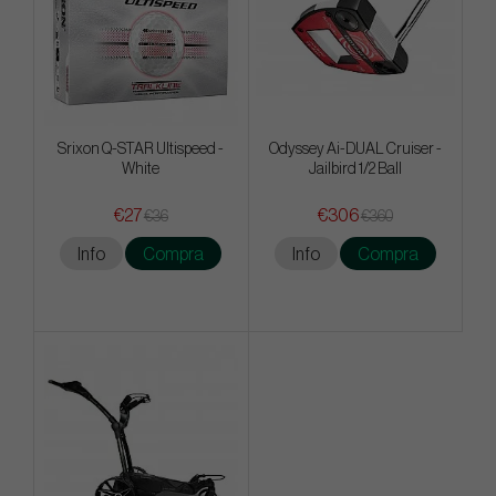
Srixon Q-STAR Ultispeed -
Odyssey Ai-DUAL Cruiser -
White
Jailbird 1/2 Ball
€27
€306
€36
€360
Info
Compra
Info
Compra