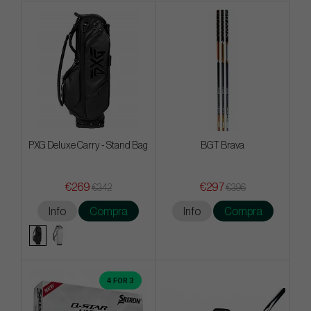
PXG Deluxe Carry - Stand Bag
BGT Brava
€269
€297
€342
€396
Info
Compra
Info
Compra
4 FOR 3