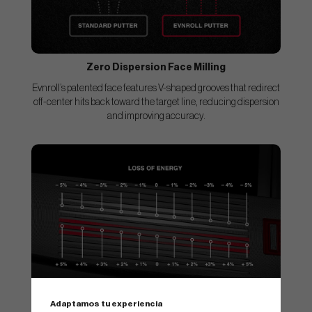
Zero Dispersion Face Milling
Evnroll’s patented face features V-shaped grooves that redirect
off-center hits back toward the target line, reducing dispersion
and improving accuracy.
Adaptamos tu experiencia