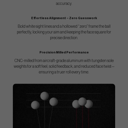
accuracy.
Effortless Alignment – Zero Guesswork
Bold white sight lines and a hollowed “zero” frame the ball
perfectly, locking your aim and keeping the face square for
precise direction.
Precision Milled Performance
CNC-milled from aircraft-grade aluminum with tungsten sole
weights for a soft feel, solid feedback, and reduced face twist—
ensuring a truer roll every time.