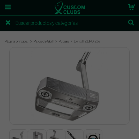
Página principal
Palos de Golf
Putters
Evnroll ZERO Z5s