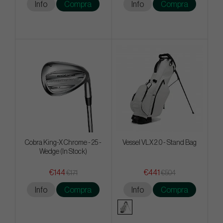
Info
Compra
Info
Compra
Cobra King-X Chrome - 25 -
Vessel VLX 2.0 - Stand Bag
Wedge (In Stock)
€144
€441
€171
€504
Info
Compra
Info
Compra