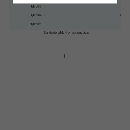
Hybrid #3
41"
Hybrid #4
40,5"
Hybrid #5
40"
* Standardlength is -1" on womens clubs