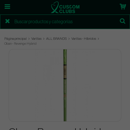
Página principal
Varillas
ALL BRANDS
Varillas - Híbridos
Oban - Revenge Hybrid