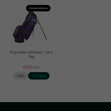
Limited edition
Ping Hoofer Ltd Mosaic - Carry
Bag
€270
€324
Info
Compra