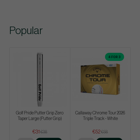
Popular
4 FOR 3
Golf Pride Putter Grip Zero
Callaway Chrome Tour 2026
Taper Large (Putter Grip)
Triple Track - White
€31
€52
€38
€58