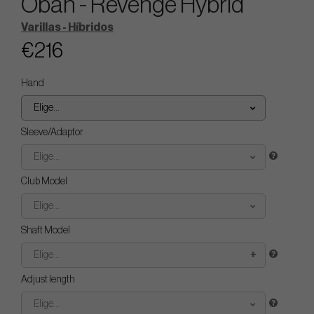
Oban - Revenge Hybrid
Varillas - Híbridos
€216
Hand
Elige...
Sleeve/Adaptor
Elige...
Club Model
Elige...
Shaft Model
Elige...
Adjust length
Elige...