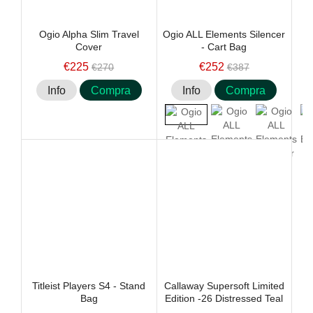
Ogio Alpha Slim Travel
Ogio ALL Elements Silencer
Cover
- Cart Bag
€225
€252
€270
€387
Info
Compra
Info
Compra
Titleist Players S4 - Stand
Callaway Supersoft Limited
Bag
Edition -26 Distressed Teal
Stripe