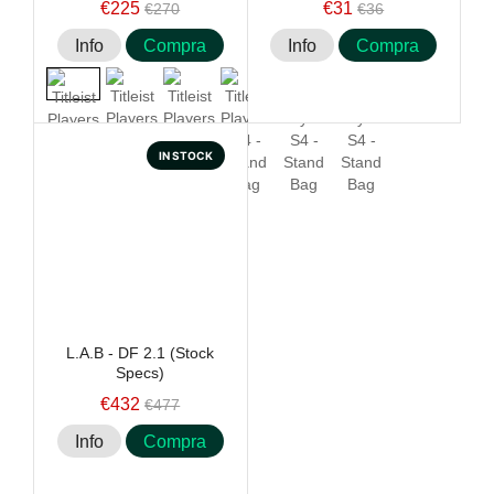
€225
€31
€270
€36
Info
Compra
Info
Compra
+1
IN STOCK
L.A.B - DF 2.1 (Stock
Specs)
€432
€477
Info
Compra