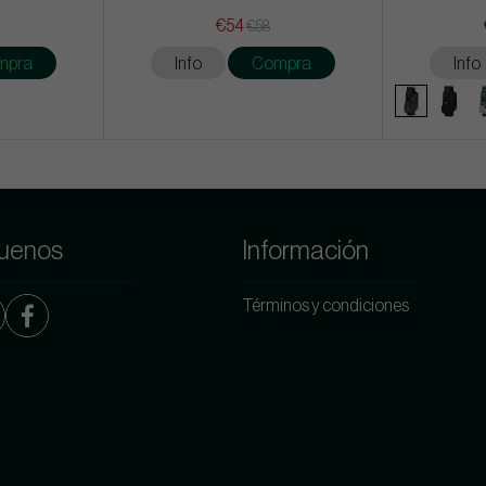
€54
€58
mpra
Info
Compra
Info
uenos
Información
Términos y condiciones