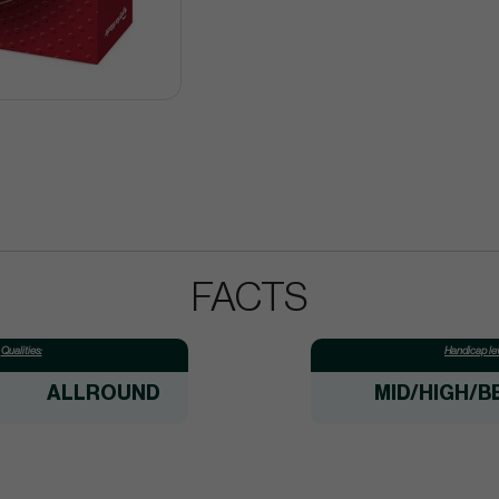
FACTS
Qualities:
Handicap lev
ALLROUND
MID/HIGH/B