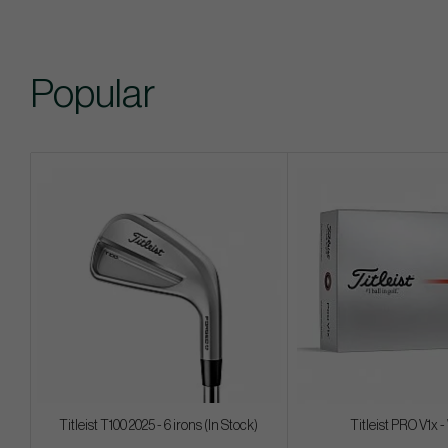
Popular
Titleist T100 2025 - 6 irons (In Stock)
Titleist PRO V1x 