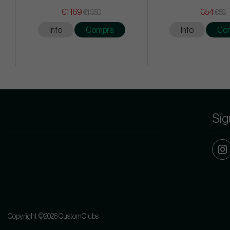
€1 169
€54
€1 350
€58
Info
Compra
Info
Co
Síg
Copyright ©2026 CustomClubs