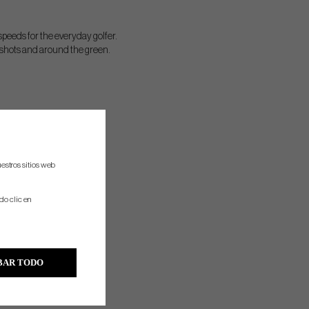
speeds for the everyday golfer.
 shots and around the green.
estros sitios web
do clic en
BAR TODO