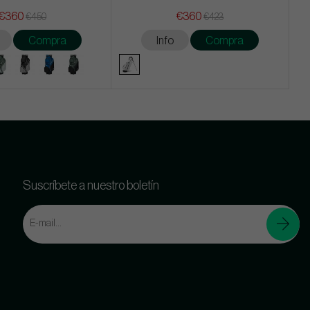
€360
€360
€450
€423
Compra
Info
Compra
Suscríbete a nuestro boletín