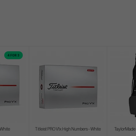
4 FOR 3
- White
Titleist PRO V1x High Numbers - White
TaylorMade S