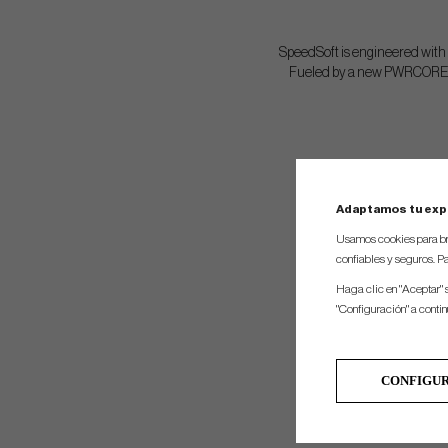
SpeedSoft is engineered with a
Fueled by a new PWRCORE tec
Adaptamos tu exp
Usamos cookies para br
confiables y seguros. Pa
Haga clic en "Aceptar" 
"Configuración" a conti
CONFIGU