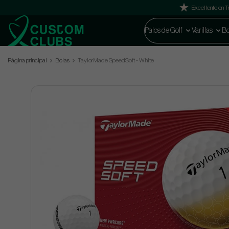
Excellente en Tr
Palos de Golf
Varillas
Bo
Página principal
Bolas
TaylorMade SpeedSoft - White