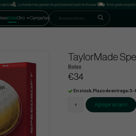
ustpilot
La tienda más grande de golf personalizado en Europa
Envío gratis en pedi
lsas
Bolas
Otro
Campañas
TaylorMade Spe
Bolas
€34
En stock. Plazo de entrega: 3–
Agregar al carro