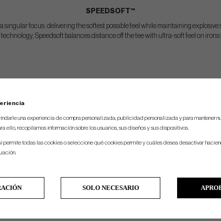
SPEEDSOFT™
 singular focus: delivering the softest possible feel while maintaining explosive 
hnology, Speedsoft balances distance off the tee with ultra-soft feel on irons
eriencia
indarle una experiencia de compra personalizada, publicidad personalizada y para mantener nu
ra ello, recopilamos información sobre los usuarios, sus diseños y sus dispositivos.
si permite todas las cookies o seleccione qué cookies permite y cuáles desea desactivar hacien
nuación.
RACIÓN
SOLO NECESARIO
APRO