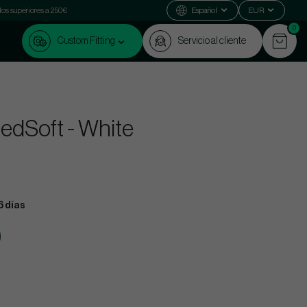
dos superiores a 250€
Español
EUR
0
Custom Fitting
Servicio al cliente
edSoft - White
6 días