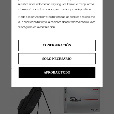
nuestros sitios web confiables y seguros. Para ello, recopilamos
información sobre los usuarios, sus diseños y sus dispositivos.
Haga clic en "Aceptar" si permite todas las cookies o seleccione
qué cookies permite y cuáles desea desactivar haciendo clic en
"Configuración" a continuación.
TaylorMade Radar Legacy
Accra - iSeries Wood
Tucker Cap
CONFIGURACIÓN
€25
€90
€32
€126
Info
Compra
Info
Compra
SOLO NECESARIO
+1
APROBAR TODO