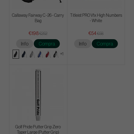
Callaway Fairway C -26 - Carry
Titleist PRO V1x High Numbers
Bag
- White
€198
€54
€252
€58
Info
Compra
Info
Compra
+1
Golf Pride Putter Grip Zero
Taper Large (Putter Grip)