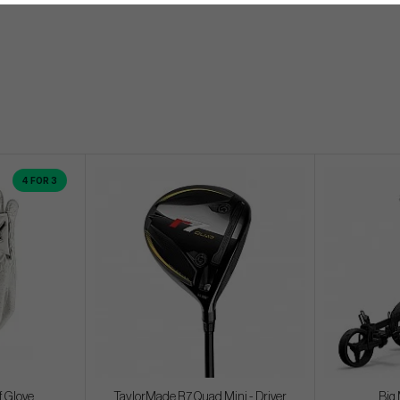
4 FOR 3
f Glove
TaylorMade R7 Quad Mini - Driver
Big 