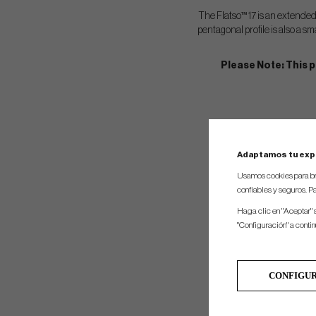
The Flatso™ 17 is an extended 
pentagonal profile is also a sm
Please Note: This 
Adaptamos tu exp
Usamos cookies para br
confiables y seguros. Pa
Haga clic en "Aceptar" 
"Configuración" a conti
CONFIGU