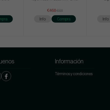
€468
€531
mpra
Info
Compra
Info
uenos
Información
Términos y condiciones