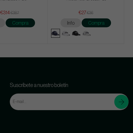
€314
€27
€387
€36
Compra
Info
Compra
Suscríbete a nuestro boletín