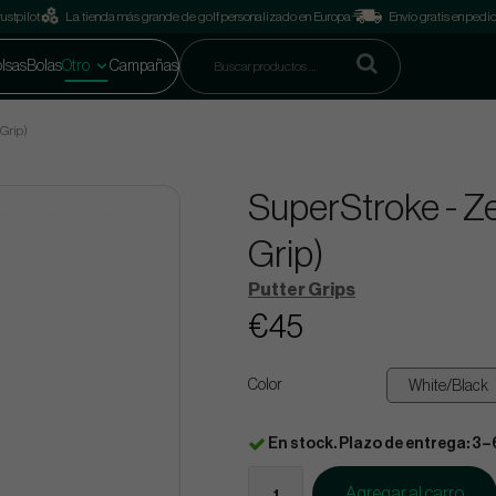
ustpilot
La tienda más grande de golf personalizado en Europa
Envío gratis en pedi
lsas
Bolas
Otro
Campañas
 Grip)
SuperStroke - Ze
Grip)
Putter Grips
€45
Color
En stock. Plazo de entrega: 3–
Agregar al carro