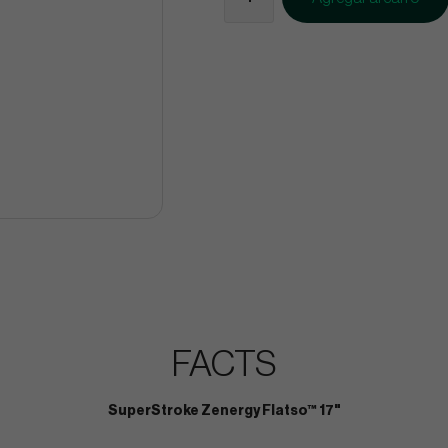
FACTS
SuperStroke Zenergy Flatso™ 17"