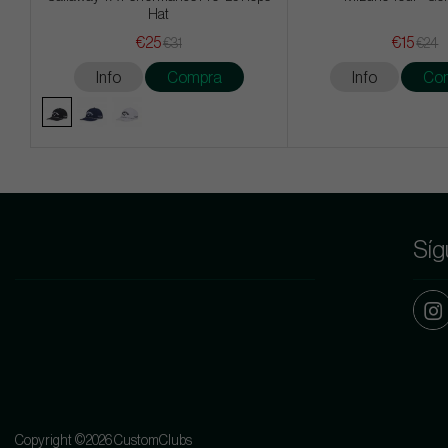
Hat
€25
€15
€31
€24
Info
Compra
Info
Co
Síg
Copyright ©2026 CustomClubs