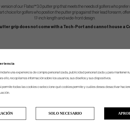
version of our Flatso™ 3.0 putter grip that meets the needs of golfers who prefer m
art choice for golfers who position the putter grip against their lead forearm, offer
17-inch length and wide-front design.
putter grip does not come with a Tech-Port and cannot house a 
eriencia
indarle una experiencia de compra personalizada, publicidad personalizada y para mantener nu
ra ello, recopilamos información sobre los usuarios, sus diseños y sus dispositivos.
si permite todas las cookies o seleccione qué cookies permite y cuáles desea desactivar hacien
nuación.
RACIÓN
SOLO NECESARIO
APRO