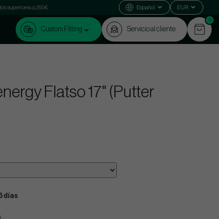
dos superiores a 250€
Español
EUR
0
Custom Fitting
Servicio al cliente
nergy Flatso 17" (Putter
6 días