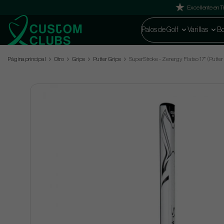
Excellente en Tr
Palos de Golf
Varillas
Bo
Página principal
Otro
Grips
Putter Grips
SuperStroke - Zenergy Flatso 17" (Putter