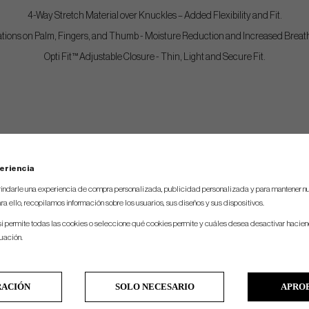
4-Way Stretch Material over Knuckles – Added Flexibility and Fit.
ations on Palm, Fingers, and Thumb - Moisture Reduction and Increased Breatha
Opti Fit™ Adjustable Closure - Thin, Light and Secure Fit.
eriencia
indarle una experiencia de compra personalizada, publicidad personalizada y para mantener nu
ra ello, recopilamos información sobre los usuarios, sus diseños y sus dispositivos.
si permite todas las cookies o seleccione qué cookies permite y cuáles desea desactivar hacien
nuación.
RACIÓN
SOLO NECESARIO
APRO