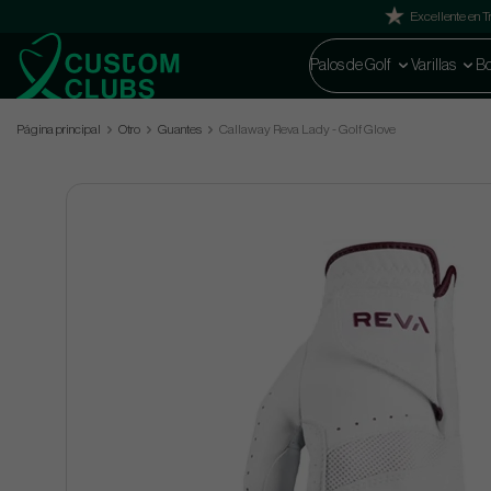
Excellente en Tr
Palos de Golf
Varillas
Bo
Página principal
Otro
Guantes
Callaway Reva Lady - Golf Glove