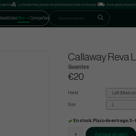
ustpilot
La tienda más grande de golf personalizado en Europa
Envío gratis en pedi
lsas
Bolas
Otro
Campañas
Callaway Reva L
Guantes
€20
Hand
Size
En stock. Plazo de entrega: 3–
Agregar al carro