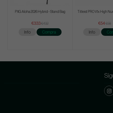
PXG Aloha 2026 Hybrid - Stand Bag
Titleist PRO V1x High Nu
€333
€54
€432
€58
Info
Compra
Info
Co
Síg