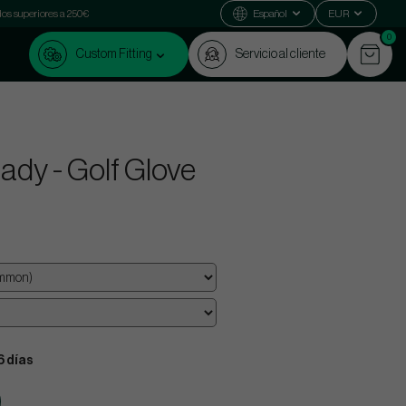
dos superiores a 250€
Español
EUR
0
Custom Fitting
Servicio al cliente
ady - Golf Glove
6 días