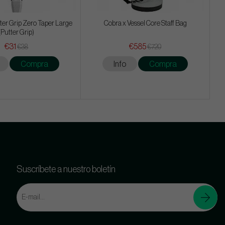
tter Grip Zero Taper Large
Cobra x Vessel Core Staff Bag
(Putter Grip)
€31
€585
€38
€720
Compra
Info
Compra
Suscríbete a nuestro boletín