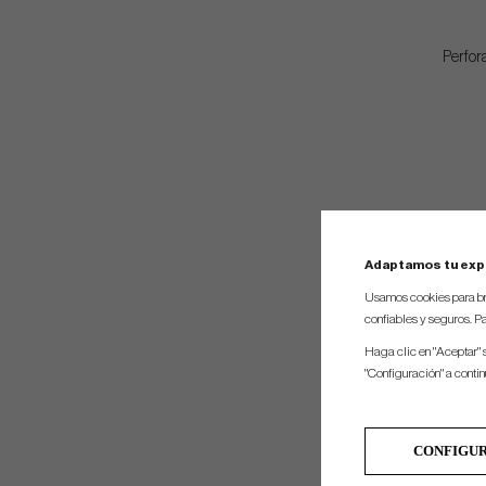
Perfor
Adaptamos tu exp
Usamos cookies para br
confiables y seguros. Pa
Haga clic en "Aceptar" 
"Configuración" a conti
CONFIGU