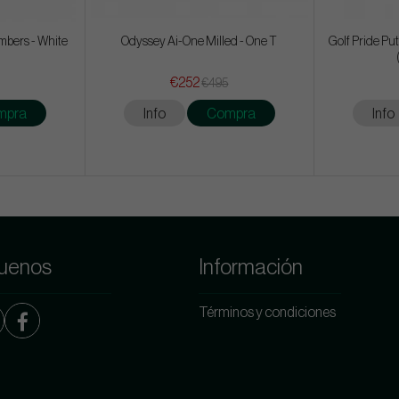
mbers - White
Odyssey Ai-One Milled - One T
Golf Pride Pu
€252
€495
mpra
Info
Compra
Info
uenos
Información
Términos y condiciones