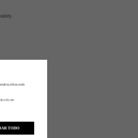
bility.
estros sitios web
do clic en
BAR TODO