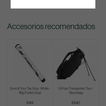
Accesorios recomendados
Evnroll Tour Tac Grip - White -
G/Fore Transporter Tour -
90g (Putter Grip)
Stand bag
€49
€540