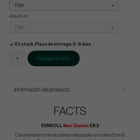
Elige...
Adjust Lie
Elige...
En stock. Plazo de entrega: 3–6 días
Agregar al carro
Información del producto
FACTS
EVNROLL
Neo Classic
ER 2
Claramente la forma de cabeza más popular en la serie Evnroll