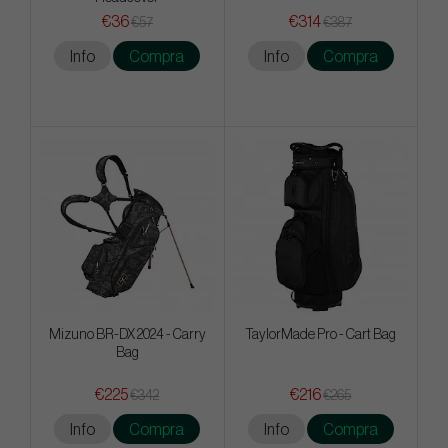
€36
€314
€57
€387
Info
Compra
Info
Compra
Mizuno BR-DX 2024 - Carry
TaylorMade Pro - Cart Bag
Bag
€225
€216
€342
€265
Info
Compra
Info
Compra