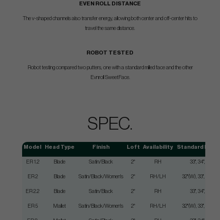
EVEN ROLL DISTANCE
The v-shaped channels also transfer energy, allowing both center and off-center hits to
travel the same distance.
ROBOT TESTED
Robot testing compared two putters, one with a standard milled face and the other
Evnroll SweetFace.
SPEC.
Model
Head Type
Finish
Loft
Availability
Standard Leng
ER 1.2
Blade
Satin/Black
2°
RH
33", 34", 35"
ER 2
Blade
Satin/Black/Women's
2°
RH/LH
32"(W), 33", 34", 35
ER 2.2
Blade
Satin/Black
2°
RH
33", 34", 35"
ER 5
Mallet
Satin/Black/Women's
2°
RH/LH
32"(W), 33", 34", 35"