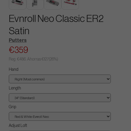
Evnroll Neo Classic ER2
Satin
Putters
€359
Reg.
€486
. Ahorras
€127
(
26
%)
Hand
Length
Grip
Adjust Loft