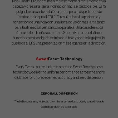
Neo Classic. El eje de curva simple se monta directamente en la
cabeza y crea una ligera inclinación hacia el dedo del pie. Es ½
pulgada más corto de talón a punta pero más profundo de
frente a atrás que el ER1.2. El resultado es la apariencia y
sensación de una hoja con una línea de visión más larga tanto
para la alineación vertical como paralela. Una característica
única de los diseños de putters Guerin Rife es que la línea
superior es más delgada detrás de la bola y sobre el agujero, lo
que le da al ER2 una presentación más elegante en la dirección.
Sweet
Face™ Technology
Every Evnroll putter features patented SweetFace™ groove
technology, delivering uniform performance across the entire
club face for unprecedented accuracy and zero dispersion.
ZERO BALL DISPERSION
The ball is consistently redirected down the target line due to closely spaced variable
width channels on the putter face.