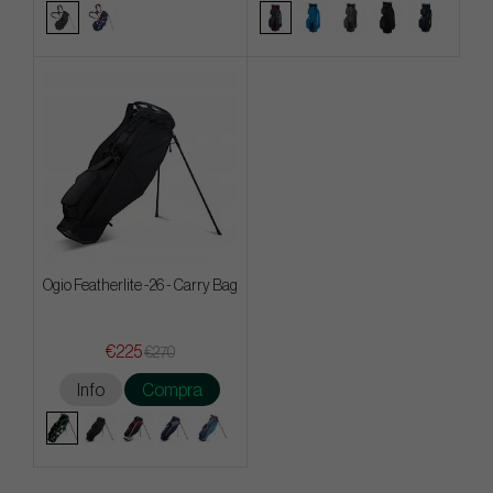
Ogio Featherlite -26 - Carry Bag
€225
€270
Info
Compra