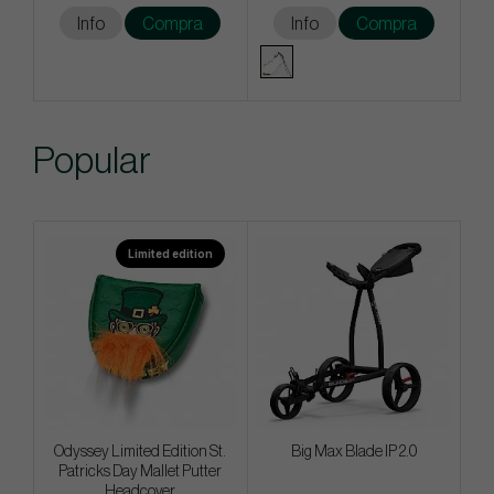
Info
Compra
Info
Compra
Popular
Limited edition
Odyssey Limited Edition St.
Big Max Blade IP 2.0
Patricks Day Mallet Putter
Headcover