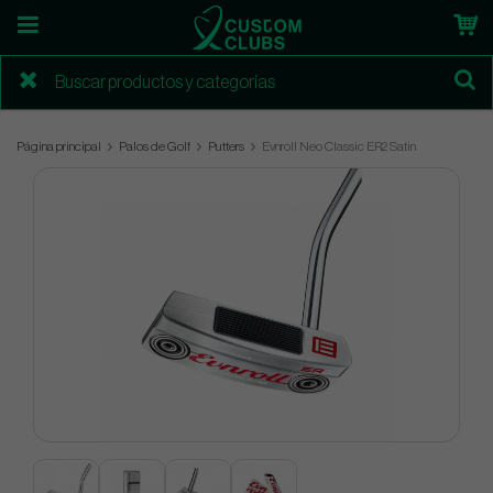
Página principal
Palos de Golf
Putters
Evnroll Neo Classic ER2 Satin