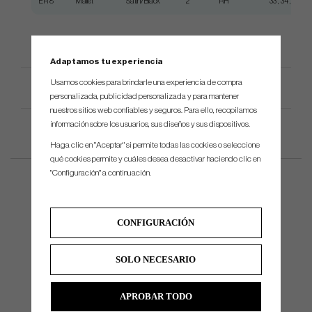
ER 8
Mallet
Satin/Black
2°
RH
33", 34", 35"
Adaptamos tu experiencia
Usamos cookies para brindarle una experiencia de compra
Especificación del producto
personalizada, publicidad personalizada y para mantener
nuestros sitios web confiables y seguros. Para ello, recopilamos
información sobre los usuarios, sus diseños y sus dispositivos.
Haga clic en "Aceptar" si permite todas las cookies o seleccione
qué cookies permite y cuáles desea desactivar haciendo clic en
"Configuración" a continuación.
CONFIGURACIÓN
SOLO NECESARIO
APROBAR TODO