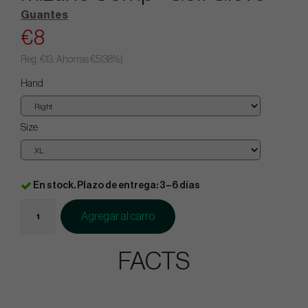
Guantes
€8
Reg.
€13
. Ahorras
€5
(
38
%)
Hand
Size
En stock. Plazo de entrega: 3–6 días
Agregar al carro
FACTS