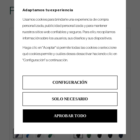
Popular
Adaptamos tu experiencia
Usamos cookies para brindarle una experiencia de compra
personalizada, publicidad personalizada y para mantener
nuestros sitios web confiables y seguros. Para ello, recopilamos
información sobre los usuarios, sus diseños y sus dispositivos.
Haga clic en "Aceptar" si permite todas las cookies o seleccione
qué cookies permite y cuáles desea desactivar haciendo clic en
"Configuración" a continuación.
CONFIGURACIÓN
Mizuno BR-D3 2024 - Carry
TaylorMade Deluxe -26 - Cart
SOLO NECESARIO
Bag
Bag
€180
€351
€270
€423
APROBAR TODO
Info
Compra
Info
Compra