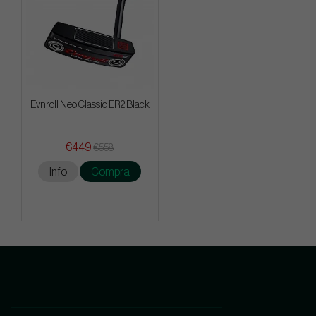
Evnroll Neo Classic ER2 Black
€449
€558
Info
Compra