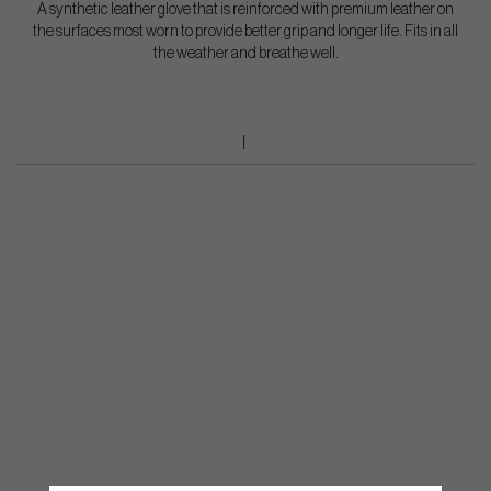
A synthetic leather glove that is reinforced with premium leather on
the surfaces most worn to provide better grip and longer life. Fits in all
the weather and breathe well.