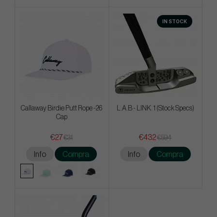
IN STOCK
Callaway Birdie Putt Rope -26
L.A.B - LINK. 1 (Stock Specs)
Cap
€27
€432
€31
€594
Info
Compra
Info
Compra