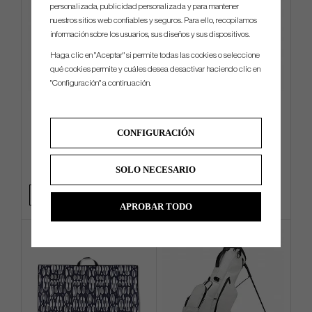
personalizada, publicidad personalizada y para mantener
nuestros sitios web confiables y seguros. Para ello, recopilamos
información sobre los usuarios, sus diseños y sus dispositivos.
Haga clic en "Aceptar" si permite todas las cookies o seleccione
qué cookies permite y cuáles desea desactivar haciendo clic en
"Configuración" a continuación.
Vessel Lux Cart - Cart Bag
Big Max Blade IP 2.0
CONFIGURACIÓN
€495
€314
€589
€387
SOLO NECESARIO
Info
Compra
Info
Compra
APROBAR TODO