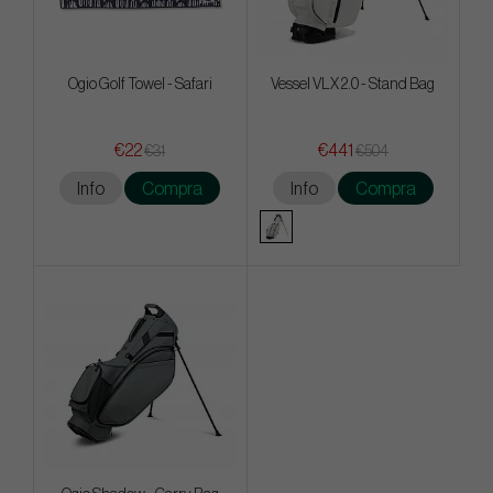
Ogio Golf Towel - Safari
Vessel VLX 2.0 - Stand Bag
€22
€441
€31
€504
Info
Compra
Info
Compra