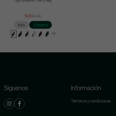
Ogio Shadow - Carry Bag
€351
€450
Info
Compra
+2
Síguenos
Información
Términos y condiciones