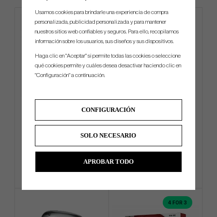
Usamos cookies para brindarle una experiencia de compra
personalizada, publicidad personalizada y para mantener
nuestros sitios web confiables y seguros. Para ello, recopilamos
información sobre los usuarios, sus diseños y sus dispositivos.
Haga clic en "Aceptar" si permite todas las cookies o seleccione
qué cookies permite y cuáles desea desactivar haciendo clic en
"Configuración" a continuación.
TOULON 2025 Alcatraz H1
BGT Brava
CONFIGURACIÓN
SOLO NECESARIO
€630
€297
€684
€396
Info
Compra
Info
Compra
APROBAR TODO
4 FOR 3