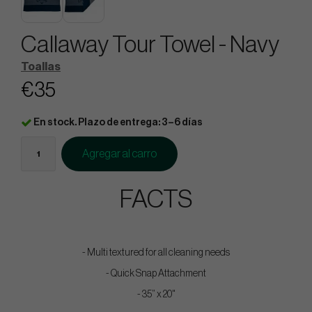
Callaway Tour Towel - Navy
Toallas
€35
En stock. Plazo de entrega: 3–6 días
Agregar al carro
FACTS
- Multi textured for all cleaning needs​
- Quick Snap Attachment​​
- 35” x 20"