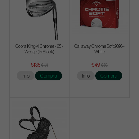
Cobra King-X Chrome - 25 -
Callaway Chrome Soft 2026 -
Wedge (In Stock)
White
€135
€49
€171
€58
Info
Compra
Info
Compra