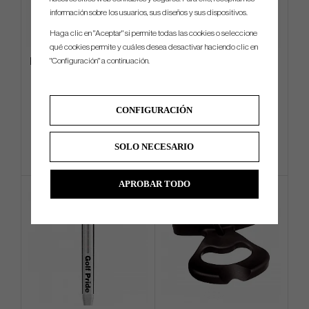
información sobre los usuarios, sus diseños y sus dispositivos.
Haga clic en "Aceptar" si permite todas las cookies o seleccione
qué cookies permite y cuáles desea desactivar haciendo clic en
"Configuración" a continuación.
Evnroll Neo Classic ER2 Black
Mizuno BR-D3 2024 - Carry
Bag
€449
€180
€558
€270
CONFIGURACIÓN
Info
Compra
Info
Compra
SOLO NECESARIO
APROBAR TODO
IN STOCK