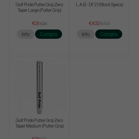
Golf Pride Putter Grip Zero
L.A.B - DF 2.1 (Stock Specs)
Taper Large (Putter Grip)
€31
€432
€38
€477
Info
Compra
Info
Compra
Golf Pride Putter Grip Zero
Taper Medium (Putter Grip)