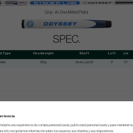
Grip - Ai-One Milled Pistol
SPEC.
d Type
Headweight
Shaft
Loft
Lie
allet
360g
Stroke Lab 90
3°
70°
eriencia
indarle una experiencia de compra personalizada, publicidad personalizada y para mantener nu
ra ello, recopilamos información sobre los usuarios, sus diseños y sus dispositivos.