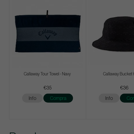
Callaway Tour Towel - Navy
Callaway Bucket 
€35
€36
Info
Compra
Info
Co