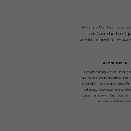
El Jailbird Mini Slant tiene u
inclinado (short slant hosel) q
cuenta con nuestra inserción 
Ai-ONE INSERT
Designed using Artificial Intelli
have created contours on the Alumin
insert which they co-mold to a Whi
striking surface to promote consist
across the face with the classic Whi
Tour players and amateurs