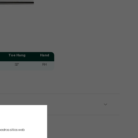
Toe Hang
Hand
32°
RH
estros sitios web