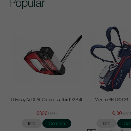
Popular
Odyssey Ai-DUAL Cruiser - Jailbird 1/2 Ball
Mizuno BR-D3 2024 -
€306
€180
€360
€270
Info
Compra
Info
Co