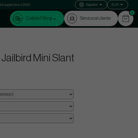
dos superiores a 250€
Español
EUR
0
Custom Fitting
Servicio al cliente
ailbird Mini Slant