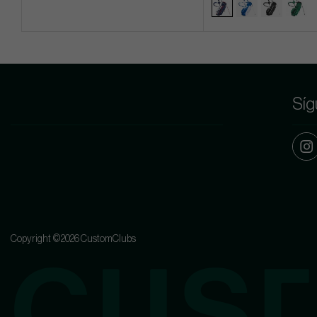
Síg
Copyright ©2026 CustomClubs