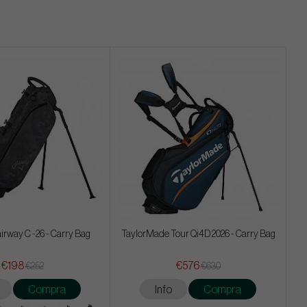
irway C -26 - Carry Bag
TaylorMade Tour Qi4D 2026 - Carry Bag
€198
€576
€252
€630
Compra
Info
Compra