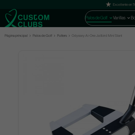
Excellente en Tr
Palos de Golf
Varillas
Bo
Página principal
Palos de Golf
Putters
Odyssey Ai-One Jailbird Mini Slant