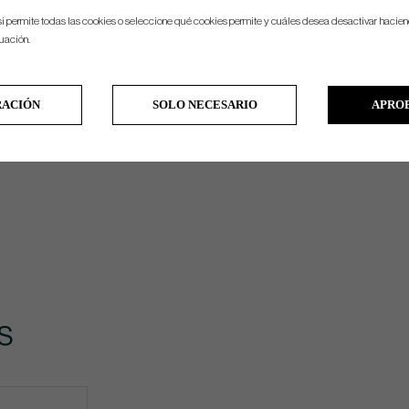
si permite todas las cookies o seleccione qué cookies permite y cuáles desea desactivar hacien
nuación.
RACIÓN
SOLO NECESARIO
APRO
s