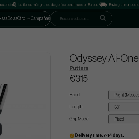
ustpilot
La tienda más grande de golf personalizado en Europa
Envío gratis en pedi
lsas
Bolas
Otro
Campañas
Odyssey Ai-One J
Putters
€315
Hand
Length
Grip Model
Delivery time: 7-14 days.