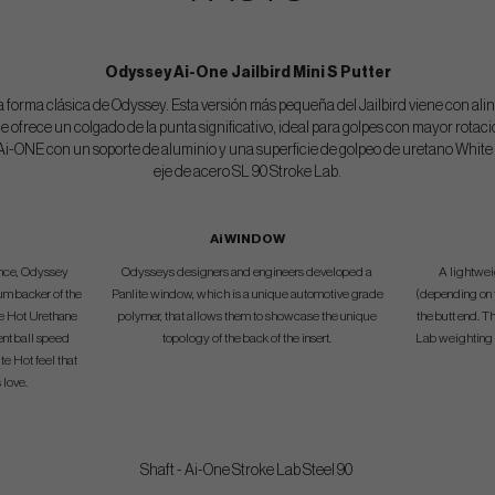
Odyssey Ai-One Jailbird Mini S Putter
na forma clásica de Odyssey. Esta versión más pequeña del Jailbird viene con ali
ue ofrece un colgado de la punta significativo, ideal para golpes con mayor rotació
Ai-ONE con un soporte de aluminio y una superficie de golpeo de uretano Whit
eje de acero SL 90 Stroke Lab.
Ai WINDOW
gence, Odyssey
Odysseys designers and engineers developed a
A lightwei
um backer of the
Panlite window, which is a unique automotive grade
(depending on t
te Hot Urethane
polymer, that allows them to showcase the unique
the butt end. T
ent ball speed
topology of the back of the insert.
Lab weighting t
te Hot feel that
 love.
Shaft - Ai-One Stroke Lab Steel 90