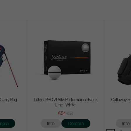
 Carry Bag
Titleist PRO V1 AIM Performance Black
Callaway Fa
Line - White
€54
€58
mpra
Info
Compra
Info