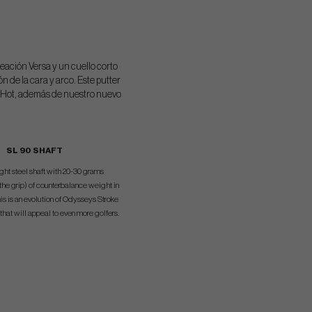
neación Versa y un cuello corto
n de la cara y arco. Este putter
e Hot, además de nuestro nuevo
SL 90 SHAFT
ght steel shaft with 20-30 grams
he grip) of counterbalance weight in
his is an evolution of Odysseys Stroke
hat will appeal to even more golfers.