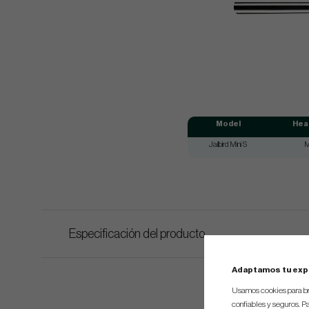
Model
Hea
Jailbird Mini S
M
Especificación del producto
Adaptamos tu exp
Usamos cookies para br
confiables y seguros. Pa