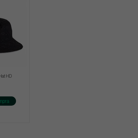
Hat HD
mpra