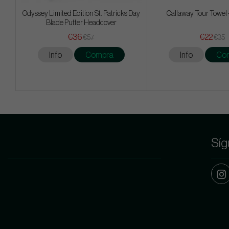
Odyssey Limited Edition St. Patricks Day
Callaway Tour Towel -
Blade Putter Headcover
€36
€22
€57
€35
Info
Compra
Info
Co
Síg