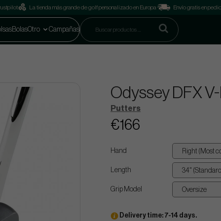
ustpilot
La tienda más grande de golf personalizado en Europa
Envío gratis en pedi
lsas
Bolas
Otro
Campañas
Odyssey DFX V-
Putters
€166
Hand
Length
Grip Model
Delivery time: 7-14 days.