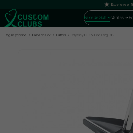
Excellente en Tr
Palos de Golf
Varillas
Bo
Página principal
Palos de Golf
Putters
Odyssey DFX V-Line Fang DB