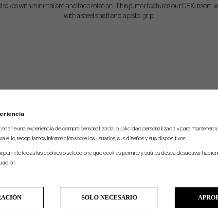
trokes with minimal arc and face rotation. This putter features our DFX insert, 
with a steel shaft and a pistol grip.
eriencia
indarle una experiencia de compra personalizada, publicidad personalizada y para mantener nu
ra ello, recopilamos información sobre los usuarios, sus diseños y sus dispositivos.
si permite todas las cookies o seleccione qué cookies permite y cuáles desea desactivar hacien
nuación.
RACIÓN
SOLO NECESARIO
APRO