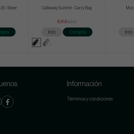
23 - Silver
Callaway Summit - Carry Bag
Mizu
€414
€477
mpra
Info
Compra
Info
uenos
Información
Términos y condiciones