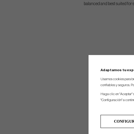
balanced and best suited for s
Adaptamos tu exp
Usamos cookies para br
confiables y seguros. Pa
Haga clic en "Aceptar" 
"Configuración" a conti
CONFIGU