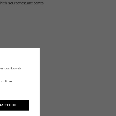
which is our softest, and comes
estros sitios web
do clic en
BAR TODO