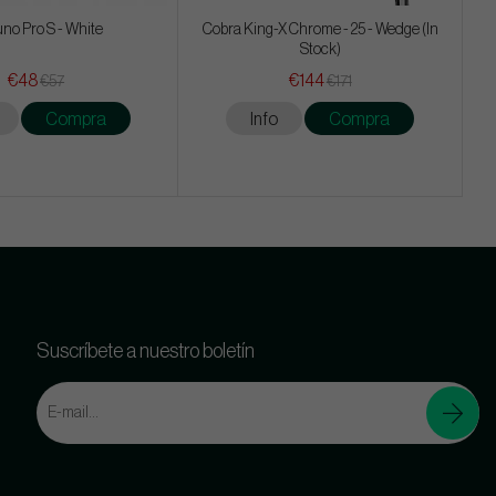
no Pro S - White
Cobra King-X Chrome - 25 - Wedge (In
Stock)
€48
€144
€57
€171
Compra
Info
Compra
Suscríbete a nuestro boletín