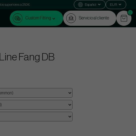
dos superiores a 250€
Español
EUR
0
Custom Fitting
Servicio al cliente
Line Fang DB