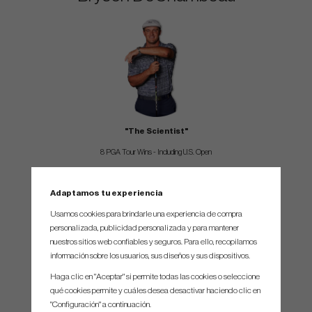
"The Scientist"
8 PGA Tour Wins - Including U.S. Open
Michelle Wie
Adaptamos tu experiencia
Usamos cookies para brindarle una experiencia de compra
personalizada, publicidad personalizada y para mantener
nuestros sitios web confiables y seguros. Para ello, recopilamos
información sobre los usuarios, sus diseños y sus dispositivos.
Haga clic en "Aceptar" si permite todas las cookies o seleccione
qué cookies permite y cuáles desea desactivar haciendo clic en
"Configuración" a continuación.