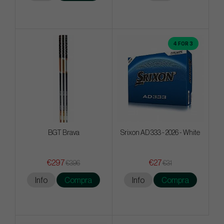
4 FOR 3
BGT Brava
Srixon AD 333 - 2026 - White
€297
€27
€396
€31
Info
Compra
Info
Compra