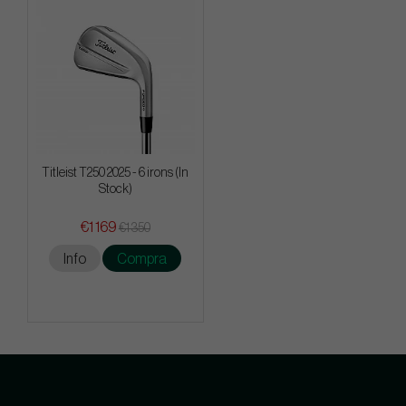
Titleist T250 2025 - 6 irons (In
Stock)
€1 169
€1 350
Info
Compra