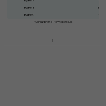
Hybrid #3
41"
Hybrid #4
40,5"
Hybrid #5
40"
* Standardlength is -1" on womens clubs