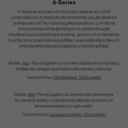
A-Series
A-Series es una colección de varillas-maderas de LA Golf
construidas con un diseño de alto rendimiento, popular desde los
profesionales del Tour hasta los golfistas amateurs. La A-Series
proporciona las ofertas perfectas en un sistema de ajuste
simplificado para todos los tipos de swing - para encontrar fácilmente
la varilla correcta para todos los golfistas. La serie está disponible en 3
versiones diferentes para adaptarse a todos los golfistas.
Modelo:
Alta
- Para el jugador con una velocidad de swing más baja y
el deseo de conseguir que la bola vuele más alta y más larga.
Características:
Alto despegue - Efecto medio
Modelo:
Mid
- Para el jugador con una velocidad de swing por
encima de la media y un lanzamiento estándar que busca un
lanzamiento medio y un spin medio.
Características:
Lanzamiento medio - Efecto medio