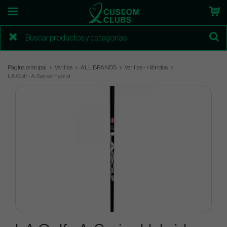
Página principal
Varillas
ALL BRANDS
Varillas - Híbridos
LA Golf - A-Series Hybrid