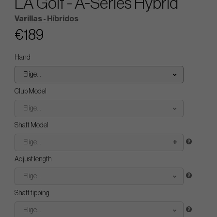
LA Golf - A-Series Hybrid
Varillas - Híbridos
€189
Hand
Elige...
Club Model
Elige...
Shaft Model
Elige...
Adjust length
Elige...
Shaft tipping
Elige...