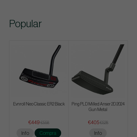
Popular
Evnroll Neo Classic ER2 Black
Ping PLD Milled Anser 2D 2024
Gun Metal
€449
€405
€558
€528
Info
Compra
Info