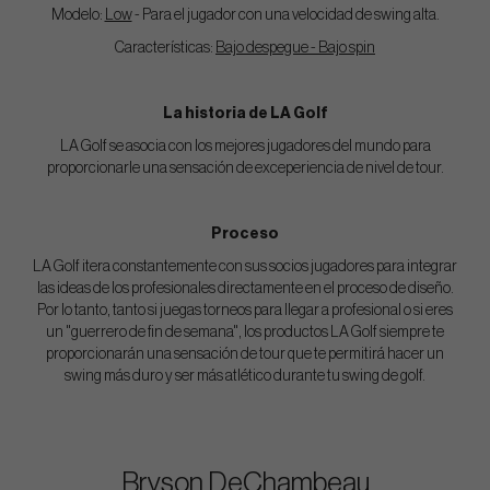
Modelo:
Low
- Para el jugador con una velocidad de swing alta.
Características:
Bajo despegue - Bajo spin
La historia de LA Golf
LA Golf se asocia con los mejores jugadores del mundo para
proporcionarle una sensación de exceperiencia de nivel de tour.
Proceso
LA Golf itera constantemente con sus socios jugadores para integrar
las ideas de los profesionales directamente en el proceso de diseño.
Por lo tanto, tanto si juegas torneos para llegar a profesional o si eres
un "guerrero de fin de semana", los productos LA Golf siempre te
proporcionarán una sensación de tour que te permitirá hacer un
swing más duro y ser más atlético durante tu swing de golf.
Bryson DeChambeau