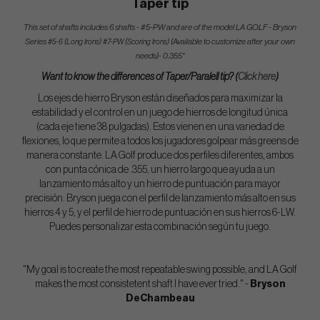
Taper tip
This set of shafts includes 6 shafts - #5-PW and are of the model LA GOLF - Bryson
Series
(Available to customize after your own
#5-6 (Long Irons) #7-PW (Scoring Irons)
needs)- 0.355"
Want to know the differences of Taper/Paralell tip? (
Click here
)
Los ejes de hierro Bryson están diseñados para maximizar la
estabilidad y el control en un juego de hierros de longitud única
(cada eje tiene 38 pulgadas). Estos vienen en una variedad de
flexiones, lo que permite a todos los jugadores golpear más greens de
manera constante. LA Golf produce dos perfiles diferentes, ambos
con punta cónica de .355, un hierro largo que ayuda a un
lanzamiento más alto y un hierro de puntuación para mayor
precisión. Bryson juega con el perfil de lanzamiento más alto en sus
hierros 4 y 5, y el perfil de hierro de puntuación en sus hierros 6-LW.
Puedes personalizar esta combinación según tu juego.
"My goal is to create the most repeatable swing possible, and LA Golf
makes the most consistetent shaft I have ever tried." -
Bryson
DeChambeau