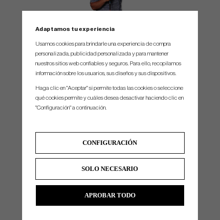
Adaptamos tu experiencia
"The Scientist"
Usamos cookies para brindarle una experiencia de compra
personalizada, publicidad personalizada y para mantener
8 PGA Tour Wins - Including U.S. Open
nuestros sitios web confiables y seguros. Para ello, recopilamos
información sobre los usuarios, sus diseños y sus dispositivos.
Michelle Wie
Haga clic en "Aceptar" si permite todas las cookies o seleccione
qué cookies permite y cuáles desea desactivar haciendo clic en
"Configuración" a continuación.
CONFIGURACIÓN
SOLO NECESARIO
One of the greatest women's players of all time
APROBAR TODO
4 Proffesional Wins - Including 2014 Women's U.S. Open