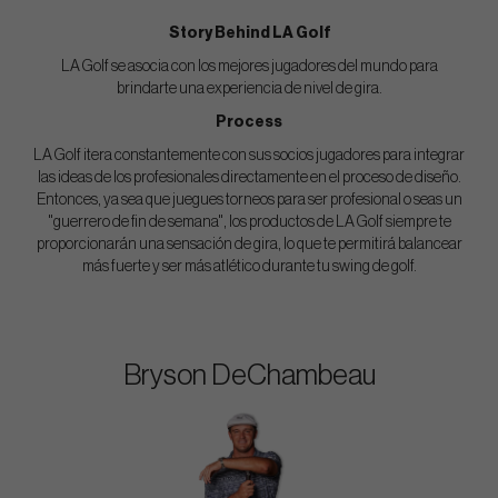
Story Behind LA Golf
LA Golf se asocia con los mejores jugadores del mundo para
brindarte una experiencia de nivel de gira.
Process
LA Golf itera constantemente con sus socios jugadores para integrar
las ideas de los profesionales directamente en el proceso de diseño.
Entonces, ya sea que juegues torneos para ser profesional o seas un
"guerrero de fin de semana", los productos de LA Golf siempre te
proporcionarán una sensación de gira, lo que te permitirá balancear
más fuerte y ser más atlético durante tu swing de golf.
Bryson DeChambeau