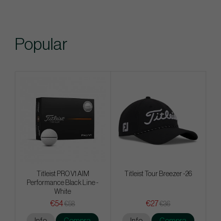
Popular
Titleist PRO V1 AIM
Titleist Tour Breezer -26
Performance Black Line -
White
€54
€27
€58
€36
Info
Compra
Info
Compra