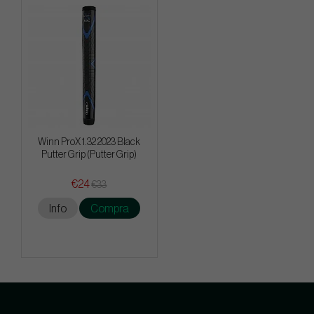
Winn ProX 1.32 2023 Black
Putter Grip (Putter Grip)
€24
€33
Info
Compra