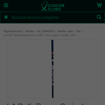
Página principal
Varillas
ALL BRANDS
Varillas - Irons
Set
LA Golf - Bryson Series Irons - 0.355" - One Length - 6 shafts - SET