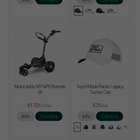
Motocaddy M7 GPS Remote
TaylorMade Radar Legacy
-26
Tucker Cap
€1 791
€25
€1 935
€32
Info
Compra
Info
Compra
+1