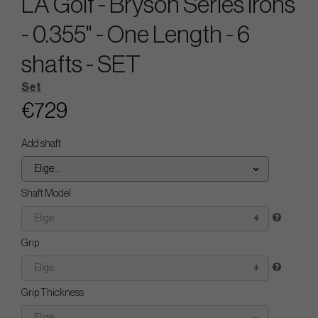
LA Golf - Bryson Series Irons
- 0.355" - One Length - 6
shafts - SET
Set
€729
Add shaft
Elige...
Shaft Model
Elige...
Grip
Elige...
Grip Thickness