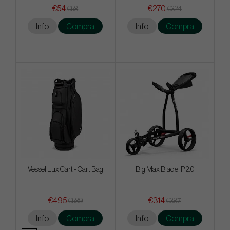
€54
€270
€58
€324
Info
Compra
Info
Compra
Vessel Lux Cart - Cart Bag
Big Max Blade IP 2.0
€495
€314
€589
€387
Info
Compra
Info
Compra