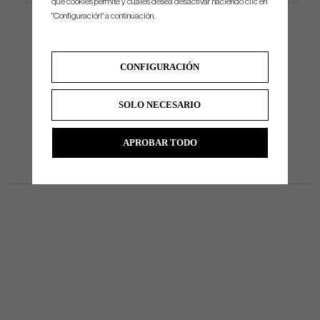
qué cookies permite y cuáles desea desactivar haciendo clic en
"Configuración" a continuación.
Do you need help with reshafting, we can do it for you. Please dont
CONFIGURACIÓN
hesitate to contact us for price, and more information.
SOLO NECESARIO
APROBAR TODO