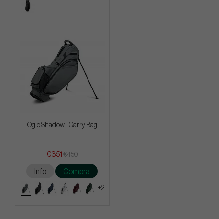
Ogio Shadow - Carry Bag
€351
€450
Info
Compra
+2