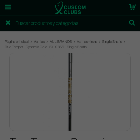
Página principal
Varillas
ALL BRANDS
Varillas - Irons
Single Shafts
True Temper - Dynamic Gold 120 - 0.355" - Single Shafts