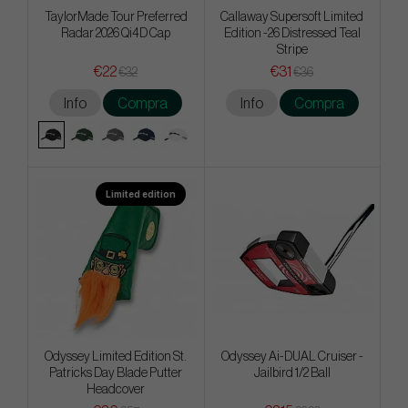
TaylorMade Tour Preferred
Callaway Supersoft Limited
Radar 2026 Qi4D Cap
Edition -26 Distressed Teal
Stripe
€22
€31
€32
€36
Info
Compra
Info
Compra
Limited edition
Odyssey Limited Edition St.
Odyssey Ai-DUAL Cruiser -
Patricks Day Blade Putter
Jailbird 1/2 Ball
Headcover