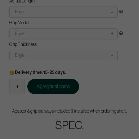
Adjust Length
Elige...
Grip Model
Elige...
Grip Thickness
Elige...
Delivery time: 15-25 days.
Agregar al carro
Adapter & grip is always included & installed when ordering shaft.
SPEC.