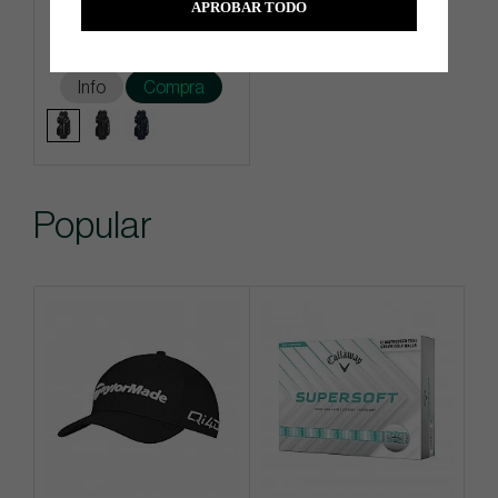
APROBAR TODO
€324
Info
Compra
Popular