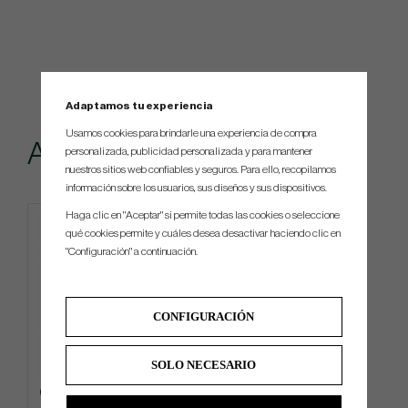
Adaptamos tu experiencia
Usamos cookies para brindarle una experiencia de compra
Accesorios recomendados
personalizada, publicidad personalizada y para mantener
nuestros sitios web confiables y seguros. Para ello, recopilamos
información sobre los usuarios, sus diseños y sus dispositivos.
Haga clic en "Aceptar" si permite todas las cookies o seleccione
qué cookies permite y cuáles desea desactivar haciendo clic en
"Configuración" a continuación.
CONFIGURACIÓN
SOLO NECESARIO
Cobra Ultradry Pro - Cart Bag