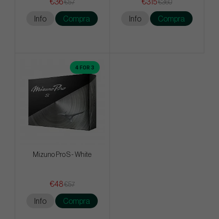
€36
€315
€57
€360
Info
Compra
Info
Compra
4 FOR 3
Mizuno Pro S - White
€48
€57
Info
Compra